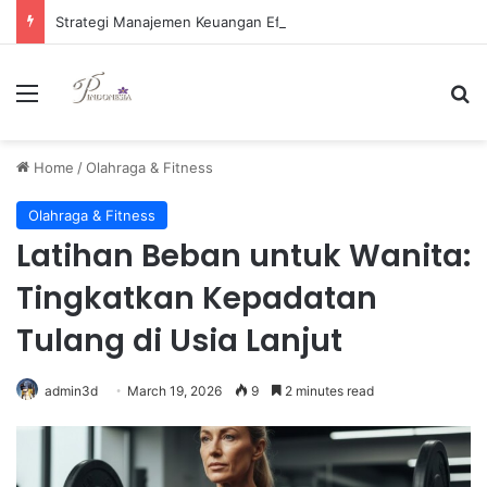
Strategi Manajemen Keuangan Efektif untuk Unggul di Industri E-commerce yang Kompetitif
Menu
Se
Home
/
Olahraga & Fitness
Olahraga & Fitness
Latihan Beban untuk Wanita:
Tingkatkan Kepadatan
Tulang di Usia Lanjut
admin3d
March 19, 2026
9
2 minutes read