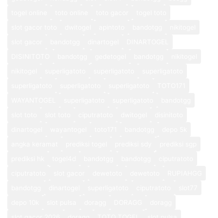
togel online
toto online
toto gacor
togel toto
slot gacor toto
dwitogel
apintoto
bandotgg
nikitogel
slot gacor
bandotgg
dinartogel
DINARTOGEL
DISINITOTO
bandotgg
gedetogel
bandotgg
nikitogel
nikitogel
superligatoto
superligatoto
superligatoto
superligatoto
superligatoto
superligatoto
TOTO171
WAYANTOGEL
superligatoto
superligatoto
bandotgg
slot toto
slot toto
ciputratoto
dwitogel
disinitoto
dinartogel
wayantogel
toto171
bandotgg
depo 5k
angka keramat
prediksi togel
prediksi sdy
prediksi sgp
prediksi hk
togel4d
bandotgg
bandotgg
ciputratoto
ciputratoto
slot gacor
dewetoto
dewetoto
RUPIAHGG
bandotgg
dinartogel
superligatoto
ciputratoto
slot77
depo 10k
slot pulsa
doragg
DORAGG
doragg
slot gacor 2026
doragg
TOTO TOGEL
slot pulsa