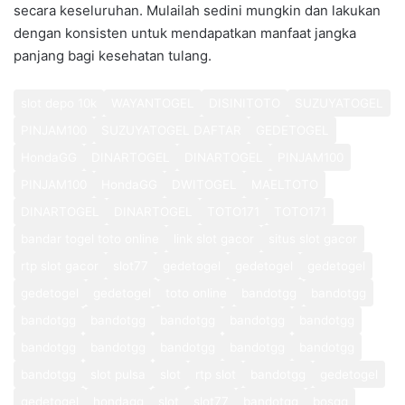
secara keseluruhan. Mulailah sedini mungkin dan lakukan
dengan konsisten untuk mendapatkan manfaat jangka
panjang bagi kesehatan tulang.
slot depo 10k
WAYANTOGEL
DISINITOTO
SUZUYATOGEL
PINJAM100
SUZUYATOGEL DAFTAR
GEDETOGEL
HondaGG
DINARTOGEL
DINARTOGEL
PINJAM100
PINJAM100
HondaGG
DWITOGEL
MAELTOTO
DINARTOGEL
DINARTOGEL
TOTO171
TOTO171
bandar togel toto online
link slot gacor
situs slot gacor
rtp slot gacor
slot77
gedetogel
gedetogel
gedetogel
gedetogel
gedetogel
toto online
bandotgg
bandotgg
bandotgg
bandotgg
bandotgg
bandotgg
bandotgg
bandotgg
bandotgg
bandotgg
bandotgg
bandotgg
bandotgg
slot pulsa
slot
rtp slot
bandotgg
gedetogel
gedetogel
hondagg
slot
slot77
bandotgg
bosgg