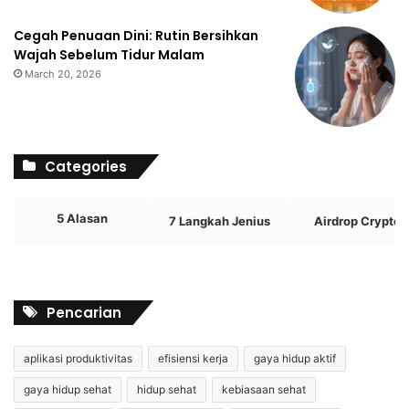
Cegah Penuaan Dini: Rutin Bersihkan
Wajah Sebelum Tidur Malam
March 20, 2026
Categories
5 Alasan
7 Langkah Jenius
Airdrop Crypto
Pencarian
aplikasi produktivitas
efisiensi kerja
gaya hidup aktif
gaya hidup sehat
hidup sehat
kebiasaan sehat