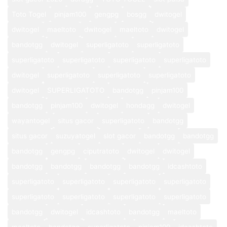
Toto Togel
pinjam100
gengpg
bosgg
dwitogel
dwitogel
maeltoto
dwitogel
maeltoto
dwitogel
bandotgg
dwitogel
superligatoto
superligatoto
superligatoto
superligatoto
superligatoto
superligatoto
dwitogel
superligatoto
superligatoto
superligatoto
dwitogel
SUPERLIGATOTO
bandotgg
pinjam100
bandotgg
pinjam100
dwitogel
hondagg
dwitogel
wayantogel
situs gacor
superligatoto
bandotgg
situs gacor
suzuyatogel
slot gacor
bandotgg
bandotgg
bandotgg
gengpg
ciputratoto
dwitogel
dwitogel
bandotgg
bandotgg
bandotgg
bandotgg
idcashtoto
superligatoto
superligatoto
superligatoto
superligatoto
superligatoto
superligatoto
superligatoto
superligatoto
bandotgg
dwitogel
idcashtoto
bandotgg
maeltoto
maeltoto
bandotgg
superligatoto
pinjam100
idcashtoto