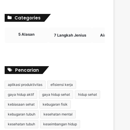
Categories
5 Alasan
7 Langkah Jenius
Airdrop Crypto
Pencarian
aplikasi produktivitas
efisiensi kerja
gaya hidup aktif
gaya hidup sehat
hidup sehat
kebiasaan sehat
kebugaran fisik
kebugaran tubuh
kesehatan mental
kesehatan tubuh
keseimbangan hidup