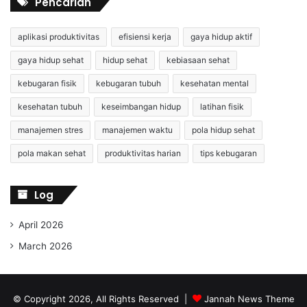
Pencarian
aplikasi produktivitas
efisiensi kerja
gaya hidup aktif
gaya hidup sehat
hidup sehat
kebiasaan sehat
kebugaran fisik
kebugaran tubuh
kesehatan mental
kesehatan tubuh
keseimbangan hidup
latihan fisik
manajemen stres
manajemen waktu
pola hidup sehat
pola makan sehat
produktivitas harian
tips kebugaran
Log
April 2026
March 2026
© Copyright 2026, All Rights Reserved |
Jannah News Theme