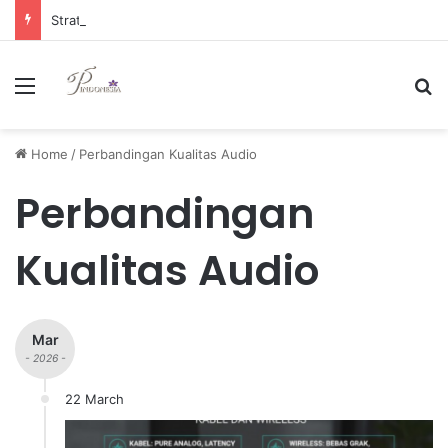
Strategi Manajemen Keuangan Efektif untuk Unggul di Industri E-commerce yang Kompetitif
Menu
Se
Home
/
Perbandingan Kualitas Audio
Perbandingan
Kualitas Audio
Mar
- 2026 -
22 March