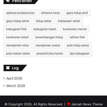
Pencarian
aplikasi produktivitas
efisiensi kerja
gaya hidup aktif
gaya hidup sehat
hidup sehat
kebiasaan sehat
kebugaran fisik
kebugaran tubuh
kesehatan mental
kesehatan tubuh
keseimbangan hidup
latihan fisik
manajemen stres
manajemen waktu
pola hidup sehat
pola makan sehat
produktivitas harian
tips kebugaran
Log
April 2026
March 2026
© Copyright 2026, All Rights Reserved |
Jannah News Theme