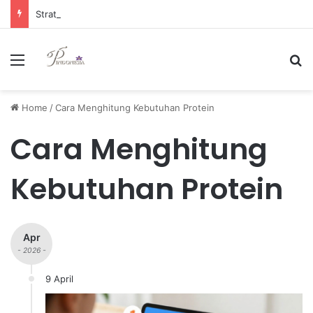
Strategi Manajemen Keuangan Efektif untuk Unggul di Industri E-commerce yang Kompetitif
Menu
Se
Home
/
Cara Menghitung Kebutuhan Protein
Cara Menghitung
Kebutuhan Protein
Apr
- 2026 -
9 April