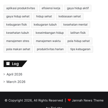
aplikasi produktivitas
efisiensi kerja
gaya hidup aktif
gaya hidup sehat
hidup sehat
kebiasaan sehat
kebugaran fisik
kebugaran tubuh
kesehatan mental
kesehatan tubuh
keseimbangan hidup
latihan fisik
manajemen stres
manajemen waktu
pola hidup sehat
pola makan sehat
produktivitas harian
tips kebugaran
Log
April 2026
March 2026
© Copyright 2026, All Rights Reserved |
Jannah News Theme
by TieLabs