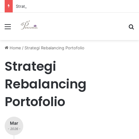
Strategi Manajemen Keuangan Efektif untuk Unggul di Industri E-commerce yang Kompetitif
Menu
Se
Home
/
Strategi Rebalancing Portofolio
Strategi
Rebalancing
Portofolio
Mar
- 2026 -