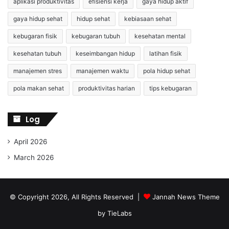
aplikasi produktivitas
efisiensi kerja
gaya hidup aktif
gaya hidup sehat
hidup sehat
kebiasaan sehat
kebugaran fisik
kebugaran tubuh
kesehatan mental
kesehatan tubuh
keseimbangan hidup
latihan fisik
manajemen stres
manajemen waktu
pola hidup sehat
pola makan sehat
produktivitas harian
tips kebugaran
Log
April 2026
March 2026
© Copyright 2026, All Rights Reserved |
Jannah News Theme
by TieLabs