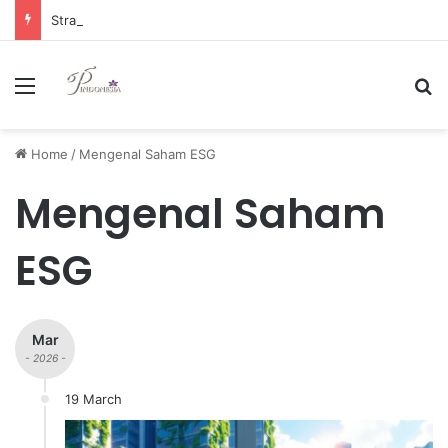
Strategi Manajemen Keuangan Efektif untuk Unggul di Industri E-commerce yang Kompetitif
Menu
Se
Home
/
Mengenal Saham ESG
Mengenal Saham
ESG
Mar
- 2026 -
19 March