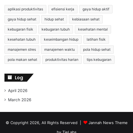
aplikasi produktivitas
efisiensi kerja
gaya hidup aktif
gaya hidup sehat
hidup sehat
kebiasaan sehat
kebugaran fisik
kebugaran tubuh
kesehatan mental
kesehatan tubuh
keseimbangan hidup
latihan fisik
manajemen stres
manajemen waktu
pola hidup sehat
pola makan sehat
produktivitas harian
tips kebugaran
Log
April 2026
March 2026
© Copyright 2026, All Rights Reserved |
Jannah News Theme
by TieLabs