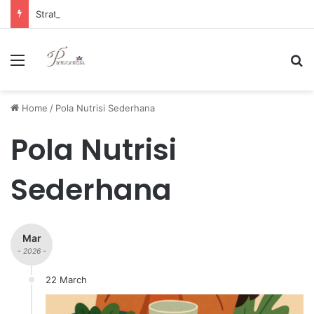
Strategi Manajemen Keuangan Efektif untuk Unggul di Industri E-commerce yang Kompetitif
Menu
Se
Home
/
Pola Nutrisi Sederhana
Pola Nutrisi
Sederhana
Mar
- 2026 -
22 March