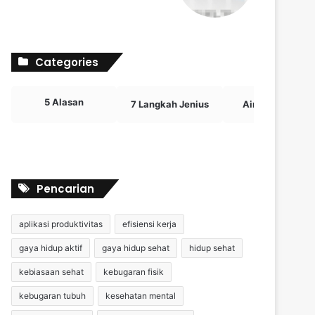
Categories
5 Alasan
7 Langkah Jenius
Airdrop Crypto
Pencarian
aplikasi produktivitas
efisiensi kerja
gaya hidup aktif
gaya hidup sehat
hidup sehat
kebiasaan sehat
kebugaran fisik
kebugaran tubuh
kesehatan mental