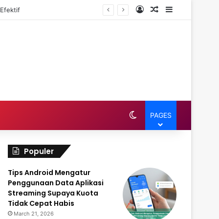
Log In
Random Article
Sidebar
mpetitif
Switch skin
PAGES
Populer
Tips Android Mengatur
Penggunaan Data Aplikasi
Streaming Supaya Kuota
Tidak Cepat Habis
March 21, 2026