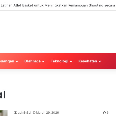
najemen Keuangan Efektif untuk Unggul di Industri E-commerce yang Ko
euangan
Olahraga
Teknologi
Kesehatan
l
admin3d
March 29, 2026
6