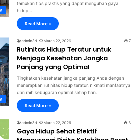
temukan tips praktis yang dapat mengubah gaya
at
hidup…
Read More »
admin3d
March 22, 2026
7
Rutinitas Hidup Teratur untuk
Menjaga Kesehatan Jangka
Panjang yang Optimal
Tingkatkan kesehatan jangka panjang Anda dengan
menerapkan rutinitas hidup teratur, nikmati manfaatnya
dan raih kebugaran optimal setiap hari.
at
Read More »
admin3d
March 22, 2026
3
Gaya Hidup Sehat Efektif
Mengurangi Risiko Kelebihan Berat