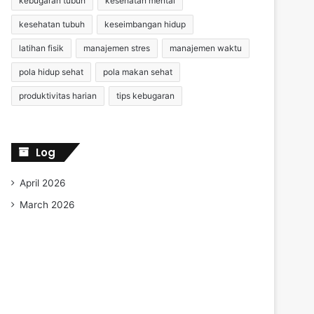
kebugaran tubuh
kesehatan mental
kesehatan tubuh
keseimbangan hidup
latihan fisik
manajemen stres
manajemen waktu
pola hidup sehat
pola makan sehat
produktivitas harian
tips kebugaran
Log
April 2026
March 2026