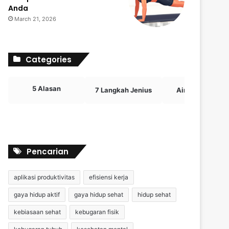
Anda
March 21, 2026
Categories
5 Alasan
7 Langkah Jenius
Airdrop Crypto
Pencarian
aplikasi produktivitas
efisiensi kerja
gaya hidup aktif
gaya hidup sehat
hidup sehat
kebiasaan sehat
kebugaran fisik