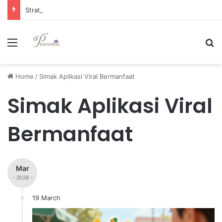
Strategi Manajemen Keuangan Efektif untuk Unggul di Industri E-commerce yang Kompetitif
Menu
Se
Home
/
Simak Aplikasi Viral Bermanfaat
Simak Aplikasi Viral
Bermanfaat
Mar
- 2026 -
19 March