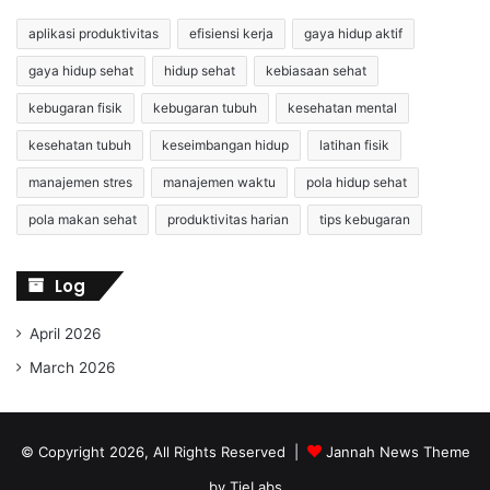
aplikasi produktivitas
efisiensi kerja
gaya hidup aktif
gaya hidup sehat
hidup sehat
kebiasaan sehat
kebugaran fisik
kebugaran tubuh
kesehatan mental
kesehatan tubuh
keseimbangan hidup
latihan fisik
manajemen stres
manajemen waktu
pola hidup sehat
pola makan sehat
produktivitas harian
tips kebugaran
Log
April 2026
March 2026
© Copyright 2026, All Rights Reserved |
Jannah News Theme
by TieLabs