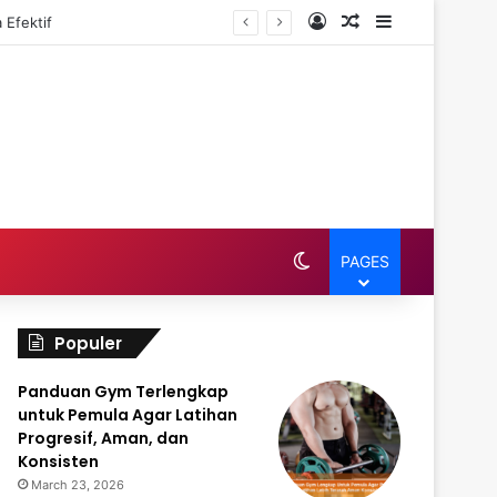
Log In
Random Article
Sidebar
 Efektif
Switch skin
PAGES
Populer
Panduan Gym Terlengkap
untuk Pemula Agar Latihan
Progresif, Aman, dan
Konsisten
March 23, 2026