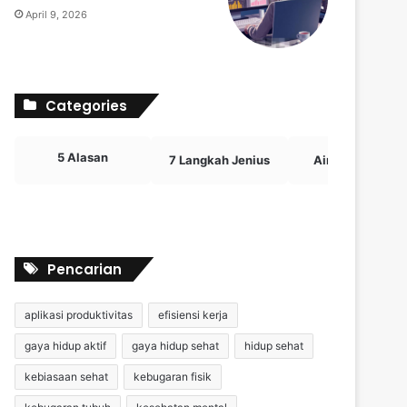
April 9, 2026
Categories
5 Alasan
7 Langkah Jenius
Airdrop Crypto
Pencarian
aplikasi produktivitas
efisiensi kerja
gaya hidup aktif
gaya hidup sehat
hidup sehat
kebiasaan sehat
kebugaran fisik