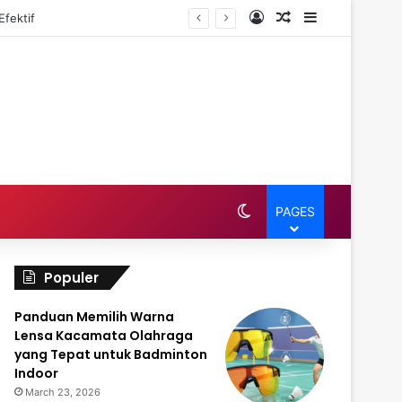
Log In
Random Article
Sidebar
fektif
Switch skin
PAGES
Populer
Panduan Memilih Warna
Lensa Kacamata Olahraga
yang Tepat untuk Badminton
Indoor
March 23, 2026