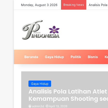
Monday, August 3 2026
Breaking News
Analisis Pol
Beranda
Gaya Hidup
Politik
Bisnis
K
Gaya Hidup
Analisis Pola Latihan Atl
Kemampuan Shooting seca
admin3d
April 19, 2026