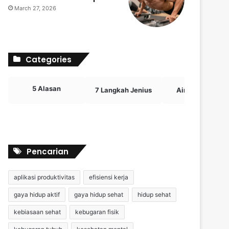
March 27, 2026
Categories
5 Alasan
7 Langkah Jenius
Airdrop Crypto
Pencarian
aplikasi produktivitas
efisiensi kerja
gaya hidup aktif
gaya hidup sehat
hidup sehat
kebiasaan sehat
kebugaran fisik