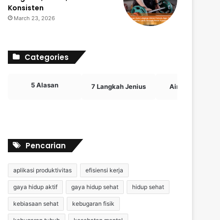
Konsisten
March 23, 2026
Categories
5 Alasan
7 Langkah Jenius
Airdrop Crypto
Pencarian
aplikasi produktivitas
efisiensi kerja
gaya hidup aktif
gaya hidup sehat
hidup sehat
kebiasaan sehat
kebugaran fisik