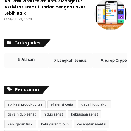
Aplikasi Viral Efektif untuk Mengatur
Aktivitas Kreatif Harian dengan Fokus
Lebih Baik
March 21, 2026
Categories
5 Alasan
7 Langkah Jenius
Airdrop Crypto
Pencarian
aplikasi produktivitas
efisiensi kerja
gaya hidup aktif
gaya hidup sehat
hidup sehat
kebiasaan sehat
kebugaran fisik
kebugaran tubuh
kesehatan mental