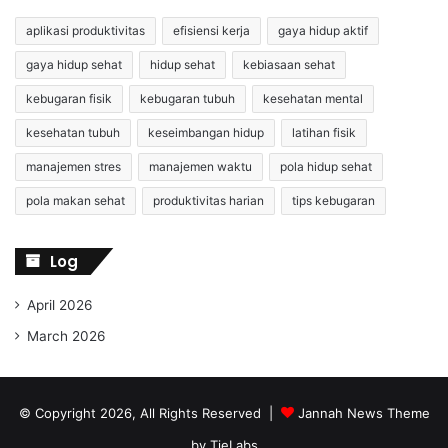
aplikasi produktivitas
efisiensi kerja
gaya hidup aktif
gaya hidup sehat
hidup sehat
kebiasaan sehat
kebugaran fisik
kebugaran tubuh
kesehatan mental
kesehatan tubuh
keseimbangan hidup
latihan fisik
manajemen stres
manajemen waktu
pola hidup sehat
pola makan sehat
produktivitas harian
tips kebugaran
Log
April 2026
March 2026
© Copyright 2026, All Rights Reserved |
Jannah News Theme
by TieLabs