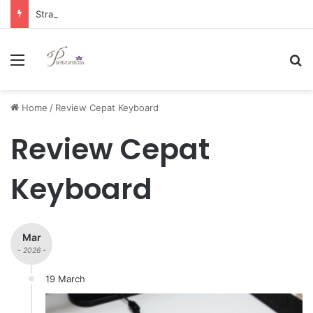
Strategi Manajemen Keuangan Efektif untuk Unggul di Industri E-commerce yang Kompetitif
Menu
Se
Home
/
Review Cepat Keyboard
Review Cepat
Keyboard
Mar
- 2026 -
19 March