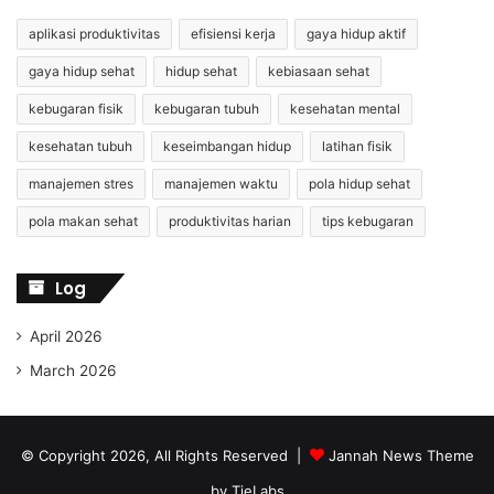
aplikasi produktivitas
efisiensi kerja
gaya hidup aktif
gaya hidup sehat
hidup sehat
kebiasaan sehat
kebugaran fisik
kebugaran tubuh
kesehatan mental
kesehatan tubuh
keseimbangan hidup
latihan fisik
manajemen stres
manajemen waktu
pola hidup sehat
pola makan sehat
produktivitas harian
tips kebugaran
Log
April 2026
March 2026
© Copyright 2026, All Rights Reserved |
Jannah News Theme
by TieLabs