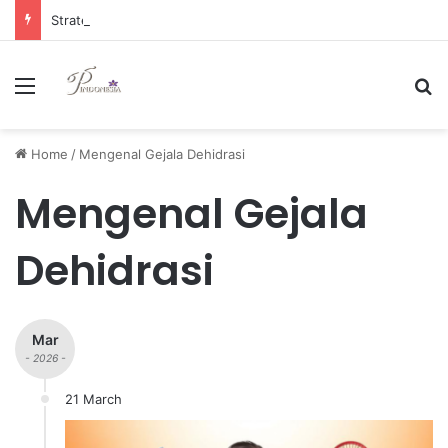
Strategi Manajemen Keuangan Efektif untuk Unggul di Industri E-commerce yang Kompetitif
Menu
Se
Home
/
Mengenal Gejala Dehidrasi
Mengenal Gejala
Dehidrasi
Mar
- 2026 -
21 March