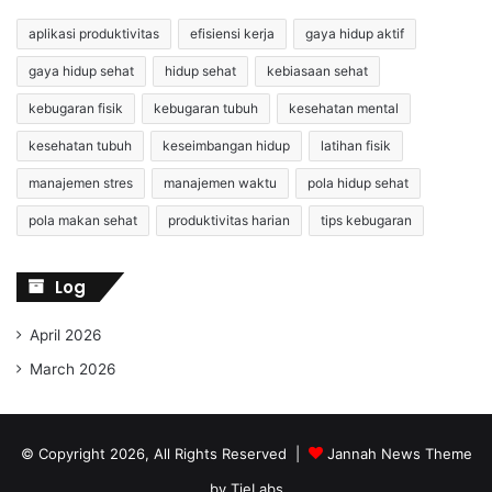
aplikasi produktivitas
efisiensi kerja
gaya hidup aktif
gaya hidup sehat
hidup sehat
kebiasaan sehat
kebugaran fisik
kebugaran tubuh
kesehatan mental
kesehatan tubuh
keseimbangan hidup
latihan fisik
manajemen stres
manajemen waktu
pola hidup sehat
pola makan sehat
produktivitas harian
tips kebugaran
Log
April 2026
March 2026
© Copyright 2026, All Rights Reserved |
Jannah News Theme
by TieLabs