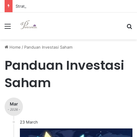
Strategi Manajemen Keuangan Efektif untuk Unggul di Industri E-commerce yang Kompetitif
Menu
Se
Home
/
Panduan Investasi Saham
Panduan Investasi
Saham
Mar
- 2026 -
23 March