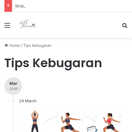
Strategi Manajemen Keuangan Efektif untuk Unggul di Industri E-commerce yang Kompetitif
Menu
Se
Home
/
Tips Kebugaran
Tips Kebugaran
Mar
- 2026 -
24 March