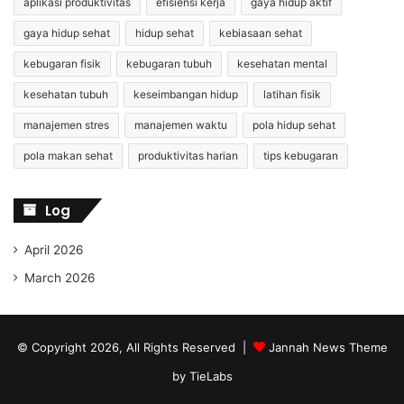
aplikasi produktivitas
efisiensi kerja
gaya hidup aktif
gaya hidup sehat
hidup sehat
kebiasaan sehat
kebugaran fisik
kebugaran tubuh
kesehatan mental
kesehatan tubuh
keseimbangan hidup
latihan fisik
manajemen stres
manajemen waktu
pola hidup sehat
pola makan sehat
produktivitas harian
tips kebugaran
Log
April 2026
March 2026
© Copyright 2026, All Rights Reserved |
Jannah News Theme
by TieLabs