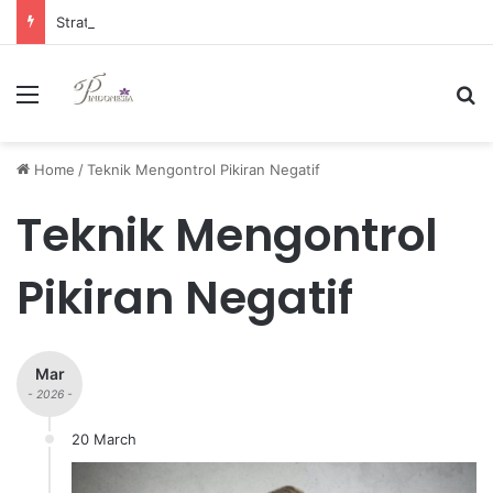
Strategi Manajemen Keuangan Efektif untuk Unggul di Industri E-commerce yang Kompetitif
Menu
Se
Home
/
Teknik Mengontrol Pikiran Negatif
Teknik Mengontrol
Pikiran Negatif
Mar
- 2026 -
20 March