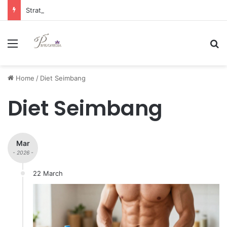
Strategi Manajemen Keuangan Efektif untuk Unggul di Industri E-commerce yang Kompetitif
Menu
Se
Home
/
Diet Seimbang
Diet Seimbang
Mar
- 2026 -
22 March