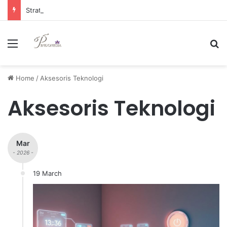
Strategi Manajemen Keuangan Efektif untuk Unggul di Industri E-commerce yang Kompetitif
Menu
Se
Home
/
Aksesoris Teknologi
Aksesoris Teknologi
Mar
- 2026 -
19 March