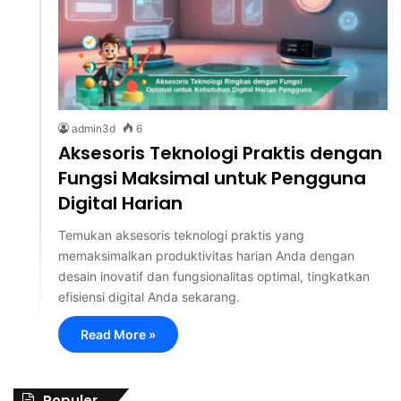
admin3d
6
Aksesoris Teknologi Praktis dengan
Fungsi Maksimal untuk Pengguna
Digital Harian
Temukan aksesoris teknologi praktis yang
memaksimalkan produktivitas harian Anda dengan
desain inovatif dan fungsionalitas optimal, tingkatkan
efisiensi digital Anda sekarang.
Read More »
Populer