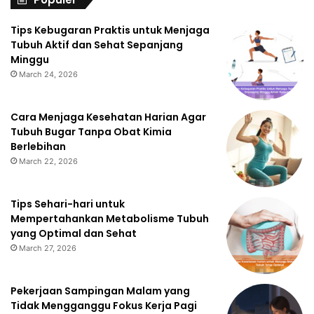
Tips Kebugaran Praktis untuk Menjaga
Tubuh Aktif dan Sehat Sepanjang
Minggu
March 24, 2026
Cara Menjaga Kesehatan Harian Agar
Tubuh Bugar Tanpa Obat Kimia
Berlebihan
March 22, 2026
Tips Sehari-hari untuk
Mempertahankan Metabolisme Tubuh
yang Optimal dan Sehat
March 27, 2026
Pekerjaan Sampingan Malam yang
Tidak Mengganggu Fokus Kerja Pagi