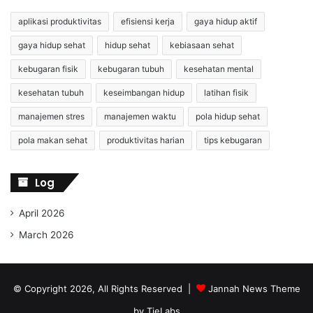
aplikasi produktivitas
efisiensi kerja
gaya hidup aktif
gaya hidup sehat
hidup sehat
kebiasaan sehat
kebugaran fisik
kebugaran tubuh
kesehatan mental
kesehatan tubuh
keseimbangan hidup
latihan fisik
manajemen stres
manajemen waktu
pola hidup sehat
pola makan sehat
produktivitas harian
tips kebugaran
Log
April 2026
March 2026
© Copyright 2026, All Rights Reserved |
Jannah News Theme
by TieLabs