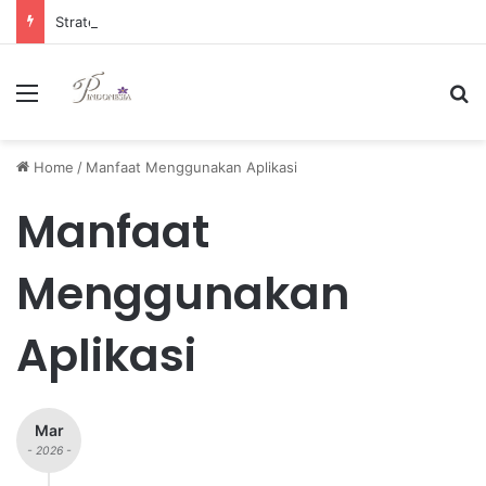
Strategi Manajemen Keuangan Efektif untuk Unggul di Industri E-commerce yang Kompetitif
Menu
Se
Home
/
Manfaat Menggunakan Aplikasi
Manfaat
Menggunakan
Aplikasi
Mar
- 2026 -