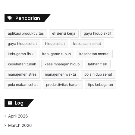
Pencarian
aplikasi produktivitas
efisiensi kerja
gaya hidup aktif
gaya hidup sehat
hidup sehat
kebiasaan sehat
kebugaran fisik
kebugaran tubuh
kesehatan mental
kesehatan tubuh
keseimbangan hidup
latihan fisik
manajemen stres
manajemen waktu
pola hidup sehat
pola makan sehat
produktivitas harian
tips kebugaran
Log
April 2026
March 2026