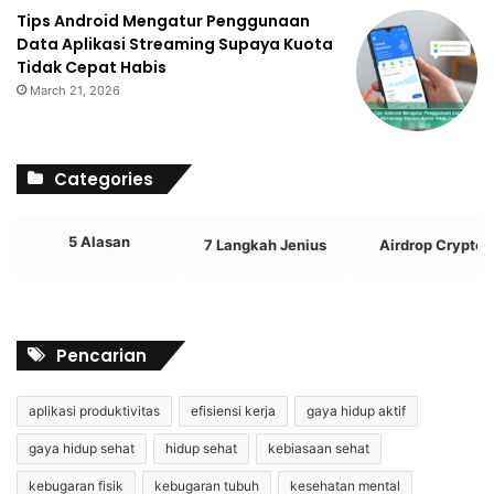
Tips Android Mengatur Penggunaan
Data Aplikasi Streaming Supaya Kuota
Tidak Cepat Habis
March 21, 2026
Categories
5 Alasan
7 Langkah Jenius
Airdrop Crypto
Pencarian
aplikasi produktivitas
efisiensi kerja
gaya hidup aktif
gaya hidup sehat
hidup sehat
kebiasaan sehat
kebugaran fisik
kebugaran tubuh
kesehatan mental