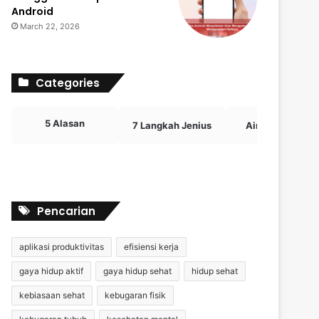
Android
March 22, 2026
Categories
5 Alasan
7 Langkah Jenius
Airdrop Crypto
Pencarian
aplikasi produktivitas
efisiensi kerja
gaya hidup aktif
gaya hidup sehat
hidup sehat
kebiasaan sehat
kebugaran fisik