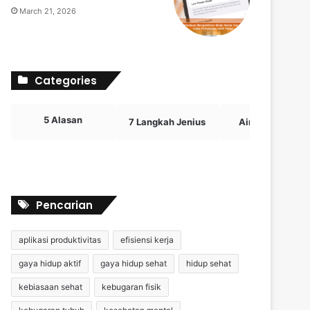
March 21, 2026
Categories
5 Alasan
7 Langkah Jenius
Airdrop Crypto
Pencarian
aplikasi produktivitas
efisiensi kerja
gaya hidup aktif
gaya hidup sehat
hidup sehat
kebiasaan sehat
kebugaran fisik