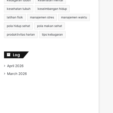
kebugaran tubuh
kesehatan mental
kesehatan tubuh
keseimbangan hidup
latihan fisik
manajemen stres
manajemen waktu
pola hidup sehat
pola makan sehat
produktivitas harian
tips kebugaran
Log
April 2026
March 2026