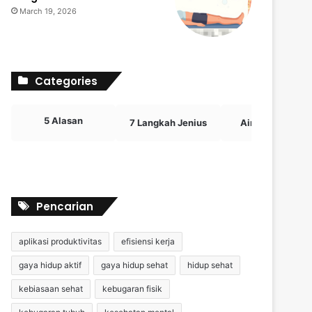
March 19, 2026
Categories
5 Alasan
7 Langkah Jenius
Airdrop Crypto
Pencarian
aplikasi produktivitas
efisiensi kerja
gaya hidup aktif
gaya hidup sehat
hidup sehat
kebiasaan sehat
kebugaran fisik