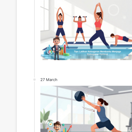
27 March