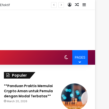
Log In
Random Article
Sidebar
mpetitif
Switch skin
PAGES
Populer
**Panduan Praktis Memulai
Crypto Aman untuk Pemula
dengan Modal Terbatas**
March 20, 2026