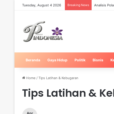
Tuesday, August 4 2026
Breaking News
Strategi Ma
Beranda
Gaya Hidup
Politik
Bisnis
K
Home
/
Tips Latihan & Kebugaran
Tips Latihan & K
Apr