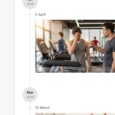
- 2026 -
2 April
Mar
- 2026 -
31 March