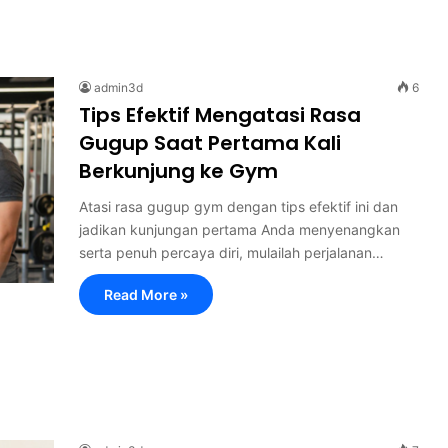
admin3d
6
Tips Efektif Mengatasi Rasa
Gugup Saat Pertama Kali
Berkunjung ke Gym
Atasi rasa gugup gym dengan tips efektif ini dan
jadikan kunjungan pertama Anda menyenangkan
serta penuh percaya diri, mulailah perjalanan…
Read More »