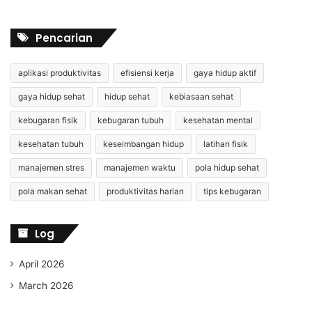
Pencarian
aplikasi produktivitas
efisiensi kerja
gaya hidup aktif
gaya hidup sehat
hidup sehat
kebiasaan sehat
kebugaran fisik
kebugaran tubuh
kesehatan mental
kesehatan tubuh
keseimbangan hidup
latihan fisik
manajemen stres
manajemen waktu
pola hidup sehat
pola makan sehat
produktivitas harian
tips kebugaran
Log
April 2026
March 2026