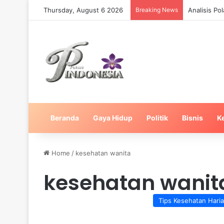
Thursday, August 6 2026
Breaking News
Analisis Po
Beranda
Gaya Hidup
Politik
Bisnis
K
Home
/
kesehatan wanita
kesehatan wanit
Tips Kesehatan Hari