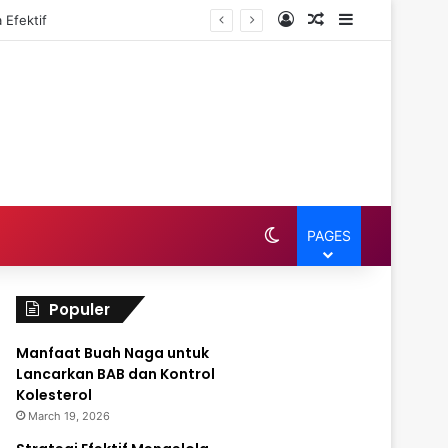
Log In
Random Article
Sidebar
 Efektif
Switch skin
PAGES
Populer
Manfaat Buah Naga untuk
Lancarkan BAB dan Kontrol
Kolesterol
March 19, 2026