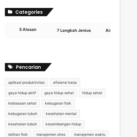
Categories
5 Alasan
7 Langkah Jenius
Airdrop Crypto
Pencarian
aplikasi produktivitas
efisiensi kerja
gaya hidup aktif
gaya hidup sehat
hidup sehat
kebiasaan sehat
kebugaran fisik
kebugaran tubuh
kesehatan mental
kesehatan tubuh
keseimbangan hidup
latihan fisik
manajemen stres
manajemen waktu