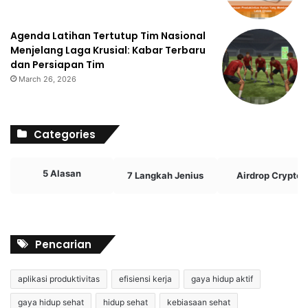
Agenda Latihan Tertutup Tim Nasional
Menjelang Laga Krusial: Kabar Terbaru
dan Persiapan Tim
March 26, 2026
Categories
5 Alasan
7 Langkah Jenius
Airdrop Crypto
Pencarian
aplikasi produktivitas
efisiensi kerja
gaya hidup aktif
gaya hidup sehat
hidup sehat
kebiasaan sehat