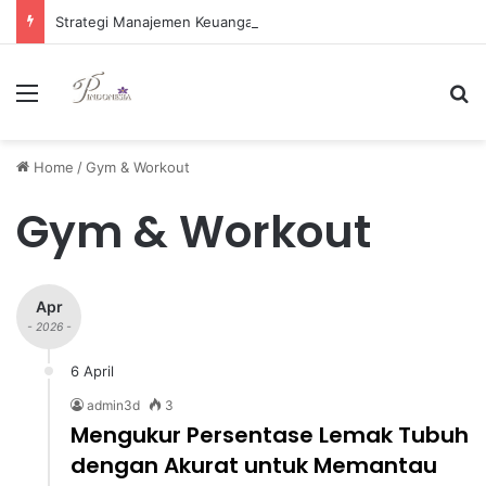
Strategi Manajemen Keuangan Efektif untuk Unggul di Industri E-commerce yang Kompetitif
Menu
Se
Home
/
Gym & Workout
Gym & Workout
Apr
- 2026 -
6 April
admin3d
3
Mengukur Persentase Lemak Tubuh
dengan Akurat untuk Memantau