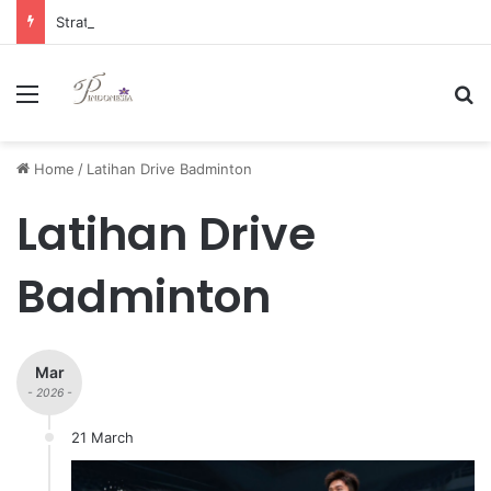
Strategi Manajemen Keuangan Efektif untuk Unggul di Industri E-commerce yang Kompetitif
Menu
Se
Home
/
Latihan Drive Badminton
Latihan Drive
Badminton
Mar
- 2026 -
21 March