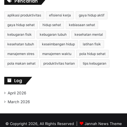
Pencarian
aplikasi produktivitas
efisiensi kerja
gaya hidup aktif
gaya hidup sehat
hidup sehat
kebiasaan sehat
kebugaran fisik
kebugaran tubuh
kesehatan mental
kesehatan tubuh
keseimbangan hidup
latihan fisik
manajemen stres
manajemen waktu
pola hidup sehat
pola makan sehat
produktivitas harian
tips kebugaran
Log
April 2026
March 2026
© Copyright 2026, All Rights Reserved |
Jannah News Theme