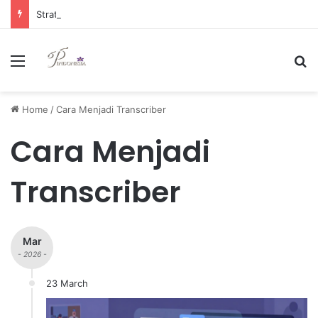
Strategi Manajemen Keuangan Efektif untuk Unggul di Industri E-commerce yang Kompetitif
Menu
Se
Home
/
Cara Menjadi Transcriber
Cara Menjadi
Transcriber
Mar
- 2026 -
23 March