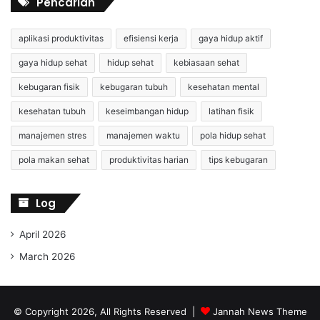
Pencarian
aplikasi produktivitas
efisiensi kerja
gaya hidup aktif
gaya hidup sehat
hidup sehat
kebiasaan sehat
kebugaran fisik
kebugaran tubuh
kesehatan mental
kesehatan tubuh
keseimbangan hidup
latihan fisik
manajemen stres
manajemen waktu
pola hidup sehat
pola makan sehat
produktivitas harian
tips kebugaran
Log
April 2026
March 2026
© Copyright 2026, All Rights Reserved |
Jannah News Theme