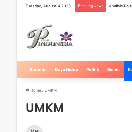
Tuesday, August 4 2026
Breaking News
Strategi Ma
Beranda
Gaya Hidup
Politik
Bisnis
K
Home
/
UMKM
UMKM
Mar