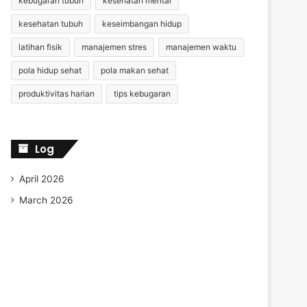
kebugaran tubuh
kesehatan mental
kesehatan tubuh
keseimbangan hidup
latihan fisik
manajemen stres
manajemen waktu
pola hidup sehat
pola makan sehat
produktivitas harian
tips kebugaran
Log
April 2026
March 2026