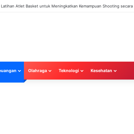
najemen Keuangan Efektif untuk Unggul di Industri E-commerce yang Ko
euangan
Olahraga
Teknologi
Kesehatan