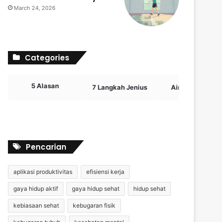
March 24, 2026
Categories
5 Alasan
7 Langkah Jenius
Airdrop Crypto
Pencarian
aplikasi produktivitas
efisiensi kerja
gaya hidup aktif
gaya hidup sehat
hidup sehat
kebiasaan sehat
kebugaran fisik