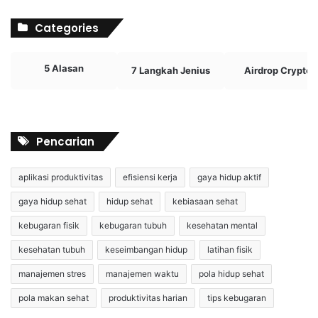
Categories
5 Alasan
7 Langkah Jenius
Airdrop Crypto
Pencarian
aplikasi produktivitas
efisiensi kerja
gaya hidup aktif
gaya hidup sehat
hidup sehat
kebiasaan sehat
kebugaran fisik
kebugaran tubuh
kesehatan mental
kesehatan tubuh
keseimbangan hidup
latihan fisik
manajemen stres
manajemen waktu
pola hidup sehat
pola makan sehat
produktivitas harian
tips kebugaran