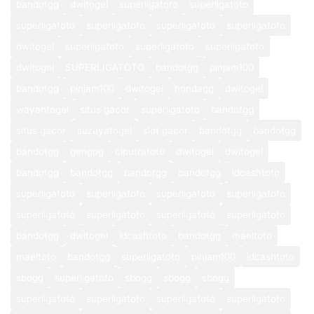
bandotgg
dwitogel
superligatoto
superligatoto
superligatoto
superligatoto
superligatoto
superligatoto
dwitogel
superligatoto
superligatoto
superligatoto
dwitogel
SUPERLIGATOTO
bandotgg
pinjam100
bandotgg
pinjam100
dwitogel
hondagg
dwitogel
wayantogel
situs gacor
superligatoto
bandotgg
situs gacor
suzuyatogel
slot gacor
bandotgg
bandotgg
bandotgg
gengpg
ciputratoto
dwitogel
dwitogel
bandotgg
bandotgg
bandotgg
bandotgg
idcashtoto
superligatoto
superligatoto
superligatoto
superligatoto
superligatoto
superligatoto
superligatoto
superligatoto
bandotgg
dwitogel
idcashtoto
bandotgg
maeltoto
maeltoto
bandotgg
superligatoto
pinjam100
idcashtoto
sbogg
superligatoto
sbogg
sbogg
sbogg
superligatoto
superligatoto
superligatoto
superligatoto