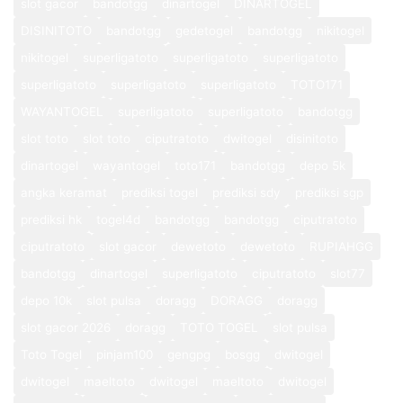
slot gacor
bandotgg
dinartogel
DINARTOGEL
DISINITOTO
bandotgg
gedetogel
bandotgg
nikitogel
nikitogel
superligatoto
superligatoto
superligatoto
superligatoto
superligatoto
superligatoto
TOTO171
WAYANTOGEL
superligatoto
superligatoto
bandotgg
slot toto
slot toto
ciputratoto
dwitogel
disinitoto
dinartogel
wayantogel
toto171
bandotgg
depo 5k
angka keramat
prediksi togel
prediksi sdy
prediksi sgp
prediksi hk
togel4d
bandotgg
bandotgg
ciputratoto
ciputratoto
slot gacor
dewetoto
dewetoto
RUPIAHGG
bandotgg
dinartogel
superligatoto
ciputratoto
slot77
depo 10k
slot pulsa
doragg
DORAGG
doragg
slot gacor 2026
doragg
TOTO TOGEL
slot pulsa
Toto Togel
pinjam100
gengpg
bosgg
dwitogel
dwitogel
maeltoto
dwitogel
maeltoto
dwitogel