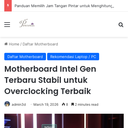
Panduan Memilih Jam Tangan Pintar untuk Menghitung Kalori Saat Bermain Badminton
Menu
Se
Home
/
Daftar Motherboard
Daftar Motherboard
Rekomendasi Laptop / PC
Motherboard Intel Gen
Terbaru Stabil untuk
Overclocking Terbaik
admin3d
March 19, 2026
8
2 minutes read