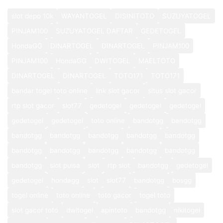
slot depo 10k
WAYANTOGEL
DISINITOTO
SUZUYATOGEL
PINJAM100
SUZUYATOGEL DAFTAR
GEDETOGEL
HondaGG
DINARTOGEL
DINARTOGEL
PINJAM100
PINJAM100
HondaGG
DWITOGEL
MAELTOTO
DINARTOGEL
DINARTOGEL
TOTO171
TOTO171
bandar togel toto online
link slot gacor
situs slot gacor
rtp slot gacor
slot77
gedetogel
gedetogel
gedetogel
gedetogel
gedetogel
toto online
bandotgg
bandotgg
bandotgg
bandotgg
bandotgg
bandotgg
bandotgg
bandotgg
bandotgg
bandotgg
bandotgg
bandotgg
bandotgg
slot pulsa
slot
rtp slot
bandotgg
gedetogel
gedetogel
hondagg
slot
slot77
bandotgg
bosgg
togel online
toto online
toto gacor
togel toto
slot gacor toto
dwitogel
apintoto
bandotgg
nikitogel