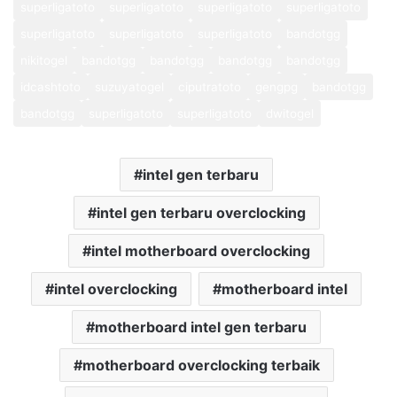
superligatoto
superligatoto
superligatoto
superligatoto
superligatoto
superligatoto
superligatoto
bandotgg
nikitogel
bandotgg
bandotgg
bandotgg
bandotgg
idcashtoto
suzuyatogel
ciputratoto
gengpg
bandotgg
bandotgg
superligatoto
superligatoto
dwitogel
intel gen terbaru
intel gen terbaru overclocking
intel motherboard overclocking
intel overclocking
motherboard intel
motherboard intel gen terbaru
motherboard overclocking terbaik