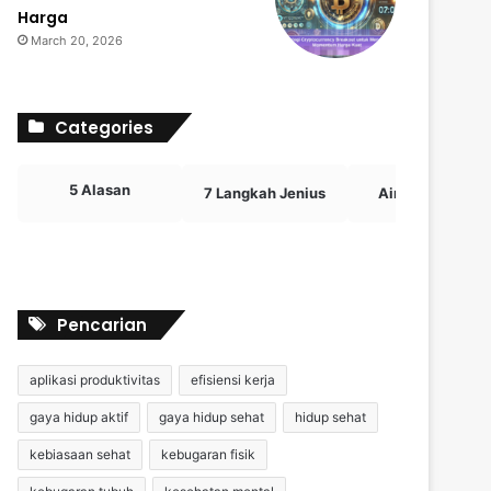
Harga
March 20, 2026
Categories
5 Alasan
7 Langkah Jenius
Airdrop Crypto
Pencarian
aplikasi produktivitas
efisiensi kerja
gaya hidup aktif
gaya hidup sehat
hidup sehat
kebiasaan sehat
kebugaran fisik