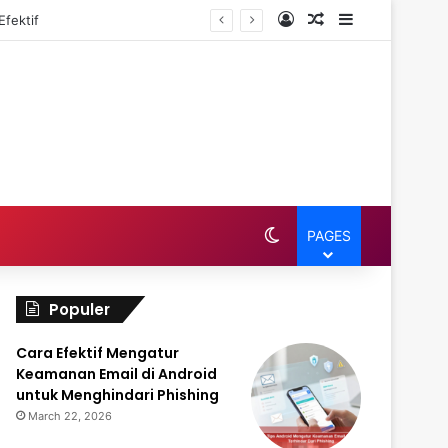
Log In
Random Article
Sidebar
fektif
Switch skin
PAGES
Populer
Cara Efektif Mengatur
Keamanan Email di Android
untuk Menghindari Phishing
March 22, 2026