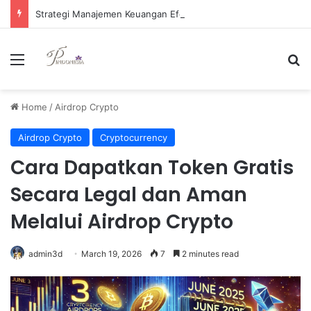
Strategi Manajemen Keuangan Efektif untuk Unggul di Industri E-commerce yang Kompetitif
Menu
Se
Home
/
Airdrop Crypto
Airdrop Crypto
Cryptocurrency
Cara Dapatkan Token Gratis
Secara Legal dan Aman
Melalui Airdrop Crypto
admin3d
March 19, 2026
7
2 minutes read