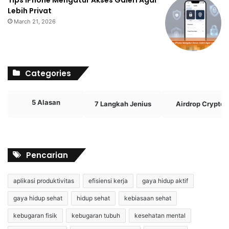
Tips iPhone Mengatur Akses Galeri Agar
Lebih Privat
March 21, 2026
Categories
5 Alasan
7 Langkah Jenius
Airdrop Crypto
Pencarian
aplikasi produktivitas
efisiensi kerja
gaya hidup aktif
gaya hidup sehat
hidup sehat
kebiasaan sehat
kebugaran fisik
kebugaran tubuh
kesehatan mental