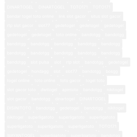
DINARTOGEL
DINARTOGEL
TOTO171
TOTO171
bandar togel toto online
link slot gacor
situs slot gacor
rtp slot gacor
slot77
gedetogel
gedetogel
gedetogel
gedetogel
gedetogel
toto online
bandotgg
bandotgg
bandotgg
bandotgg
bandotgg
bandotgg
bandotgg
bandotgg
bandotgg
bandotgg
bandotgg
bandotgg
bandotgg
slot pulsa
slot
rtp slot
bandotgg
gedetogel
gedetogel
hondagg
slot
slot77
bandotgg
bosgg
togel online
toto online
toto gacor
togel toto
slot gacor toto
dwitogel
apintoto
bandotgg
nikitogel
slot gacor
bandotgg
dinartogel
DINARTOGEL
DISINITOTO
bandotgg
gedetogel
bandotgg
nikitogel
nikitogel
superligatoto
superligatoto
superligatoto
superligatoto
superligatoto
superligatoto
TOTO171
WAYANTOGEL
superligatoto
superligatoto
bandotgg