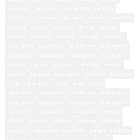
wayantogel
situs gacor
superligatoto
bandotgg
situs gacor
suzuyatogel
slot gacor
bandotgg
bandotgg
bandotgg
gengpg
ciputratoto
dwitogel
dwitogel
bandotgg
bandotgg
bandotgg
bandotgg
idcashtoto
superligatoto
superligatoto
superligatoto
superligatoto
superligatoto
superligatoto
superligatoto
superligatoto
bandotgg
dwitogel
idcashtoto
bandotgg
maeltoto
maeltoto
bandotgg
superligatoto
pinjam100
idcashtoto
sbogg
superligatoto
sbogg
sbogg
sbogg
superligatoto
superligatoto
superligatoto
superligatoto
superligatoto
superligatoto
superligatoto
superligatoto
superligatoto
superligatoto
superligatoto
bandotgg
nikitogel
bandotgg
bandotgg
bandotgg
bandotgg
idcashtoto
suzuyatogel
ciputratoto
gengpg
bandotgg
bandotgg
superligatoto
superligatoto
dwitogel