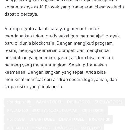
komunitasnya aktif. Proyek yang transparan biasanya lebih
dapat dipercaya.
Airdrop crypto adalah cara yang menarik untuk
mendapatkan token gratis sekaligus mempelajari proyek
baru di dunia blockchain. Dengan mengikuti program
resmi, menjaga keamanan dompet, dan menghindari
permintaan yang mencurigakan, airdrop bisa menjadi
peluang yang menguntungkan. Selalu prioritaskan
keamanan. Dengan langkah yang tepat, Anda bisa
menikmati manfaat dari airdrop secara legal, aman, dan
tanpa risiko yang tidak perlu.
slot depo 10k
WAYANTOGEL
DISINITOTO
SUZUYATOGEL
PINJAM100
SUZUYATOGEL DAFTAR
GEDETOGEL
HondaGG
DINARTOGEL
DINARTOGEL
PINJAM100
PINJAM100
HondaGG
DWITOGEL
MAELTOTO