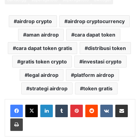
airdrop crypto
airdrop cryptocurrency
aman airdrop
cara dapat token
cara dapat token gratis
distribusi token
gratis token crypto
investasi crypto
legal airdrop
platform airdrop
strategi airdrop
token gratis
LinkedIn
Tumblr
Pinterest
Reddit
VKontakte
Share via Email
Print