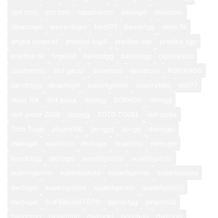
slot toto
slot toto
ciputratoto
dwitogel
disinitoto
dinartogel
wayantogel
toto171
bandotgg
depo 5k
angka keramat
prediksi togel
prediksi sdy
prediksi sgp
prediksi hk
togel4d
bandotgg
bandotgg
ciputratoto
ciputratoto
slot gacor
dewetoto
dewetoto
RUPIAHGG
bandotgg
dinartogel
superligatoto
ciputratoto
slot77
depo 10k
slot pulsa
doragg
DORAGG
doragg
slot gacor 2026
doragg
TOTO TOGEL
slot pulsa
Toto Togel
pinjam100
gengpg
bosgg
dwitogel
dwitogel
maeltoto
dwitogel
maeltoto
dwitogel
bandotgg
dwitogel
superligatoto
superligatoto
superligatoto
superligatoto
superligatoto
superligatoto
dwitogel
superligatoto
superligatoto
superligatoto
dwitogel
SUPERLIGATOTO
bandotgg
pinjam100
bandotgg
pinjam100
dwitogel
hondagg
dwitogel