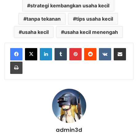
strategi kembangkan usaha kecil
tanpa tekanan
tips usaha kecil
usaha kecil
usaha kecil menengah
LinkedIn
Tumblr
Pinterest
Reddit
VKontakte
Share via Email
Print
admin3d