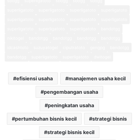
sbogg
superligatoto
sbogg
sbogg
sbogg
superligatoto
superligatoto
superligatoto
superligatoto
superligatoto
superligatoto
superligatoto
superligatoto
superligatoto
superligatoto
superligatoto
bandotgg
nikitogel
bandotgg
bandotgg
bandotgg
bandotgg
idcashtoto
suzuyatogel
ciputratoto
gengpg
bandotgg
bandotgg
superligatoto
superligatoto
dwitogel
efisiensi usaha
manajemen usaha kecil
pengembangan usaha
peningkatan usaha
pertumbuhan bisnis kecil
strategi bisnis
strategi bisnis kecil