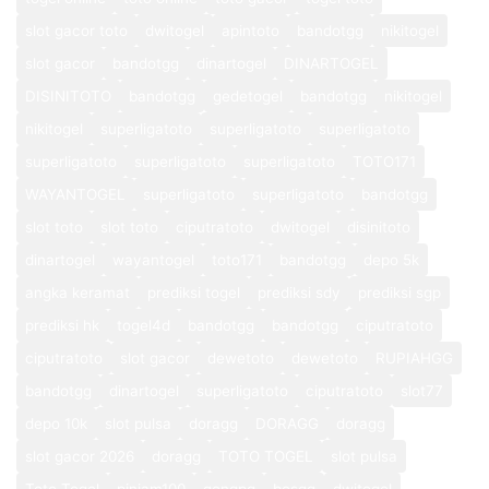
slot gacor toto
dwitogel
apintoto
bandotgg
nikitogel
slot gacor
bandotgg
dinartogel
DINARTOGEL
DISINITOTO
bandotgg
gedetogel
bandotgg
nikitogel
nikitogel
superligatoto
superligatoto
superligatoto
superligatoto
superligatoto
superligatoto
TOTO171
WAYANTOGEL
superligatoto
superligatoto
bandotgg
slot toto
slot toto
ciputratoto
dwitogel
disinitoto
dinartogel
wayantogel
toto171
bandotgg
depo 5k
angka keramat
prediksi togel
prediksi sdy
prediksi sgp
prediksi hk
togel4d
bandotgg
bandotgg
ciputratoto
ciputratoto
slot gacor
dewetoto
dewetoto
RUPIAHGG
bandotgg
dinartogel
superligatoto
ciputratoto
slot77
depo 10k
slot pulsa
doragg
DORAGG
doragg
slot gacor 2026
doragg
TOTO TOGEL
slot pulsa