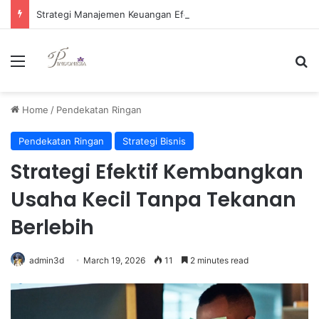
Strategi Manajemen Keuangan Efektif untuk Unggul di Industri E-commerce yang Kompetitif
Menu
Se
Home
/
Pendekatan Ringan
Pendekatan Ringan
Strategi Bisnis
Strategi Efektif Kembangkan
Usaha Kecil Tanpa Tekanan
Berlebih
admin3d
March 19, 2026
11
2 minutes read