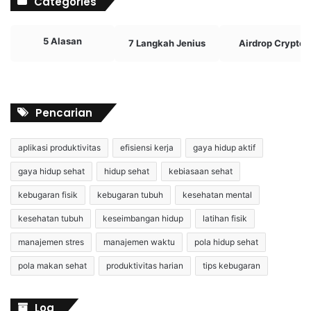
Categories
5 Alasan
7 Langkah Jenius
Airdrop Crypto
Pencarian
aplikasi produktivitas
efisiensi kerja
gaya hidup aktif
gaya hidup sehat
hidup sehat
kebiasaan sehat
kebugaran fisik
kebugaran tubuh
kesehatan mental
kesehatan tubuh
keseimbangan hidup
latihan fisik
manajemen stres
manajemen waktu
pola hidup sehat
pola makan sehat
produktivitas harian
tips kebugaran
Log