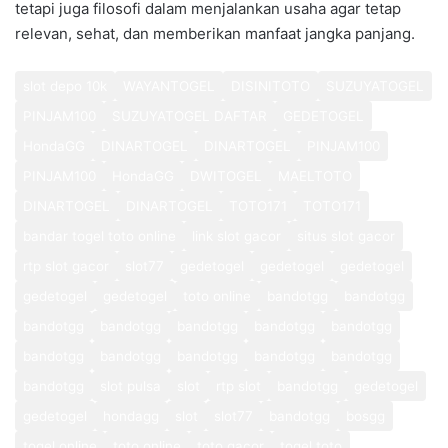
tetapi juga filosofi dalam menjalankan usaha agar tetap
relevan, sehat, dan memberikan manfaat jangka panjang.
slot depo 10k
WAYANTOGEL
DISINITOTO
SUZUYATOGEL
PINJAM100
SUZUYATOGEL DAFTAR
GEDETOGEL
HondaGG
DINARTOGEL
DINARTOGEL
PINJAM100
PINJAM100
HondaGG
DWITOGEL
MAELTOTO
DINARTOGEL
DINARTOGEL
TOTO171
TOTO171
bandar togel toto online
link slot gacor
situs slot gacor
rtp slot gacor
slot77
gedetogel
gedetogel
gedetogel
gedetogel
gedetogel
toto online
bandotgg
bandotgg
bandotgg
bandotgg
bandotgg
bandotgg
bandotgg
bandotgg
bandotgg
bandotgg
bandotgg
bandotgg
bandotgg
slot pulsa
slot
rtp slot
bandotgg
gedetogel
gedetogel
hondagg
slot
slot77
bandotgg
bosgg
togel online
toto online
toto gacor
togel toto