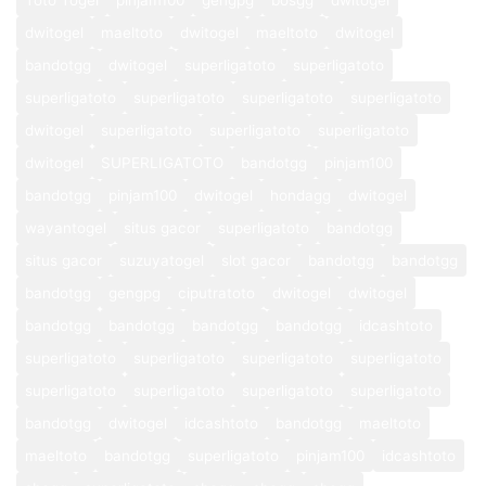
Toto Togel
pinjam100
gengpg
bosgg
dwitogel
dwitogel
maeltoto
dwitogel
maeltoto
dwitogel
bandotgg
dwitogel
superligatoto
superligatoto
superligatoto
superligatoto
superligatoto
superligatoto
dwitogel
superligatoto
superligatoto
superligatoto
dwitogel
SUPERLIGATOTO
bandotgg
pinjam100
bandotgg
pinjam100
dwitogel
hondagg
dwitogel
wayantogel
situs gacor
superligatoto
bandotgg
situs gacor
suzuyatogel
slot gacor
bandotgg
bandotgg
bandotgg
gengpg
ciputratoto
dwitogel
dwitogel
bandotgg
bandotgg
bandotgg
bandotgg
idcashtoto
superligatoto
superligatoto
superligatoto
superligatoto
superligatoto
superligatoto
superligatoto
superligatoto
bandotgg
dwitogel
idcashtoto
bandotgg
maeltoto
maeltoto
bandotgg
superligatoto
pinjam100
idcashtoto