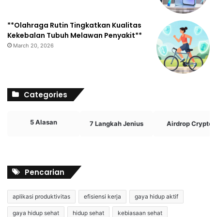
**Olahraga Rutin Tingkatkan Kualitas
Kekebalan Tubuh Melawan Penyakit**
March 20, 2026
Categories
5 Alasan
7 Langkah Jenius
Airdrop Crypto
Pencarian
aplikasi produktivitas
efisiensi kerja
gaya hidup aktif
gaya hidup sehat
hidup sehat
kebiasaan sehat