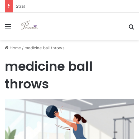
Strategi Manajemen Keuangan Efektif untuk Unggul di Industri E-commerce yang Kompetitif
Menu
Se
Home
/
medicine ball throws
medicine ball
throws