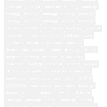
gedetogel
gedetogel
toto online
bandotgg
bandotgg
bandotgg
bandotgg
bandotgg
bandotgg
bandotgg
bandotgg
bandotgg
bandotgg
bandotgg
bandotgg
bandotgg
slot pulsa
slot
rtp slot
bandotgg
gedetogel
gedetogel
hondagg
slot
slot77
bandotgg
bosgg
togel online
toto online
toto gacor
togel toto
slot gacor toto
dwitogel
apintoto
bandotgg
nikitogel
slot gacor
bandotgg
dinartogel
DINARTOGEL
DISINITOTO
bandotgg
gedetogel
bandotgg
nikitogel
nikitogel
superligatoto
superligatoto
superligatoto
superligatoto
superligatoto
superligatoto
TOTO171
WAYANTOGEL
superligatoto
superligatoto
bandotgg
slot toto
slot toto
ciputratoto
dwitogel
disinitoto
dinartogel
wayantogel
toto171
bandotgg
depo 5k