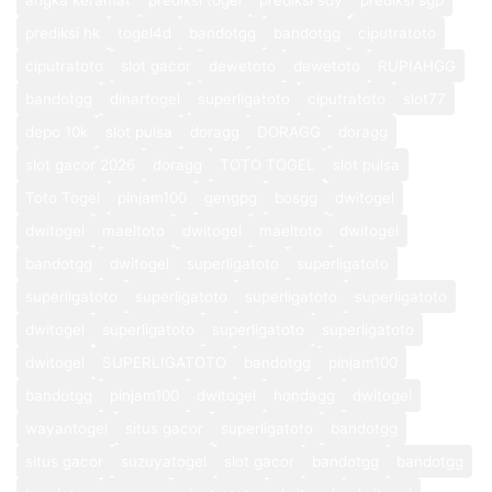
angka keramat
prediksi togel
prediksi sdy
prediksi sgp
prediksi hk
togel4d
bandotgg
bandotgg
ciputratoto
ciputratoto
slot gacor
dewetoto
dewetoto
RUPIAHGG
bandotgg
dinartogel
superligatoto
ciputratoto
slot77
depo 10k
slot pulsa
doragg
DORAGG
doragg
slot gacor 2026
doragg
TOTO TOGEL
slot pulsa
Toto Togel
pinjam100
gengpg
bosgg
dwitogel
dwitogel
maeltoto
dwitogel
maeltoto
dwitogel
bandotgg
dwitogel
superligatoto
superligatoto
superligatoto
superligatoto
superligatoto
superligatoto
dwitogel
superligatoto
superligatoto
superligatoto
dwitogel
SUPERLIGATOTO
bandotgg
pinjam100
bandotgg
pinjam100
dwitogel
hondagg
dwitogel
wayantogel
situs gacor
superligatoto
bandotgg
situs gacor
suzuyatogel
slot gacor
bandotgg
bandotgg