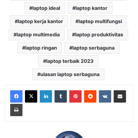
laptop ideal
laptop kantor
laptop kerja kantor
laptop multifungsi
laptop multimedia
laptop produktivitas
laptop ringan
laptop serbaguna
laptop terbaik 2023
ulasan laptop serbaguna
LinkedIn
Tumblr
Pinterest
Reddit
VKontakte
Share via Email
Print