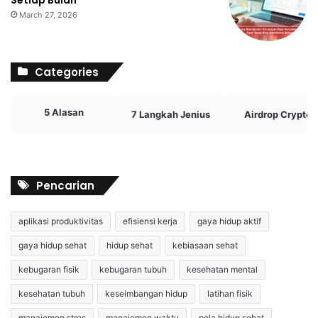
Setiap Bulan
March 27, 2026
Categories
5 Alasan
7 Langkah Jenius
Airdrop Crypto
Pencarian
aplikasi produktivitas
efisiensi kerja
gaya hidup aktif
gaya hidup sehat
hidup sehat
kebiasaan sehat
kebugaran fisik
kebugaran tubuh
kesehatan mental
kesehatan tubuh
keseimbangan hidup
latihan fisik
manajemen stres
manajemen waktu
pola hidup sehat