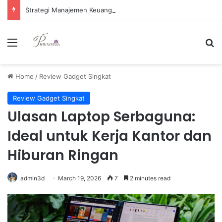
Strategi Manajemen Keuangan Efektif untuk Unggul di Industri E-commerce yang Kompetitif
Menu
Se
Home
/
Review Gadget Singkat
Review Gadget Singkat
Ulasan Laptop Serbaguna:
Ideal untuk Kerja Kantor dan
Hiburan Ringan
admin3d
March 19, 2026
7
2 minutes read