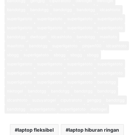
bandotgg
gengpg
ciputratoto
dwitogel
dwitogel
bandotgg
bandotgg
bandotgg
bandotgg
idcashtoto
superligatoto
superligatoto
superligatoto
superligatoto
superligatoto
superligatoto
superligatoto
superligatoto
bandotgg
dwitogel
idcashtoto
bandotgg
maeltoto
maeltoto
bandotgg
superligatoto
pinjam100
idcashtoto
sbogg
superligatoto
sbogg
sbogg
sbogg
superligatoto
superligatoto
superligatoto
superligatoto
superligatoto
superligatoto
superligatoto
superligatoto
superligatoto
superligatoto
superligatoto
bandotgg
nikitogel
bandotgg
bandotgg
bandotgg
bandotgg
idcashtoto
suzuyatogel
ciputratoto
gengpg
bandotgg
bandotgg
superligatoto
superligatoto
dwitogel
laptop fleksibel
laptop hiburan ringan