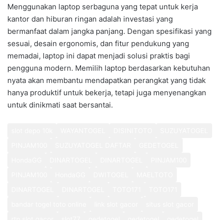
Menggunakan laptop serbaguna yang tepat untuk kerja
kantor dan hiburan ringan adalah investasi yang
bermanfaat dalam jangka panjang. Dengan spesifikasi yang
sesuai, desain ergonomis, dan fitur pendukung yang
memadai, laptop ini dapat menjadi solusi praktis bagi
pengguna modern. Memilih laptop berdasarkan kebutuhan
nyata akan membantu mendapatkan perangkat yang tidak
hanya produktif untuk bekerja, tetapi juga menyenangkan
untuk dinikmati saat bersantai.
slot depo 10k
WAYANTOGEL
DISINITOTO
SUZUYATOGEL
PINJAM100
SUZUYATOGEL DAFTAR
GEDETOGEL
HondaGG
DINARTOGEL
DINARTOGEL
PINJAM100
PINJAM100
HondaGG
DWITOGEL
MAELTOTO
DINARTOGEL
DINARTOGEL
TOTO171
TOTO171
bandar togel toto online
link slot gacor
situs slot gacor
rtp slot gacor
slot77
gedetogel
gedetogel
gedetogel