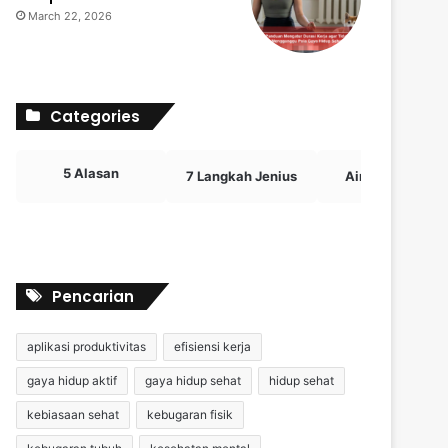
March 22, 2026
Categories
5 Alasan
7 Langkah Jenius
Airdrop Crypto
Pencarian
aplikasi produktivitas
efisiensi kerja
gaya hidup aktif
gaya hidup sehat
hidup sehat
kebiasaan sehat
kebugaran fisik