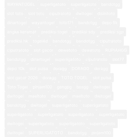
WAYANTOGEL
superligatoto
superligatoto
bandotgg
slot toto
slot toto
ciputratoto
dwitogel
disinitoto
dinartogel
wayantogel
toto171
bandotgg
depo 5k
angka keramat
prediksi togel
prediksi sdy
prediksi sgp
prediksi hk
togel4d
bandotgg
bandotgg
ciputratoto
ciputratoto
slot gacor
dewetoto
dewetoto
RUPIAHGG
bandotgg
dinartogel
superligatoto
ciputratoto
slot77
depo 10k
slot pulsa
doragg
DORAGG
doragg
slot gacor 2026
doragg
TOTO TOGEL
slot pulsa
Toto Togel
pinjam100
gengpg
bosgg
dwitogel
dwitogel
maeltoto
dwitogel
maeltoto
dwitogel
bandotgg
dwitogel
superligatoto
superligatoto
superligatoto
superligatoto
superligatoto
superligatoto
dwitogel
superligatoto
superligatoto
superligatoto
dwitogel
SUPERLIGATOTO
bandotgg
pinjam100