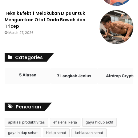
Teknik Efektif Melakukan Dips untuk
Menguatkan Otot Dada Bawah dan
Tricep
March 27, 2026
Categories
5 Alasan
7 Langkah Jenius
Airdrop Crypto
Pencarian
aplikasi produktivitas
efisiensi kerja
gaya hidup aktif
gaya hidup sehat
hidup sehat
kebiasaan sehat