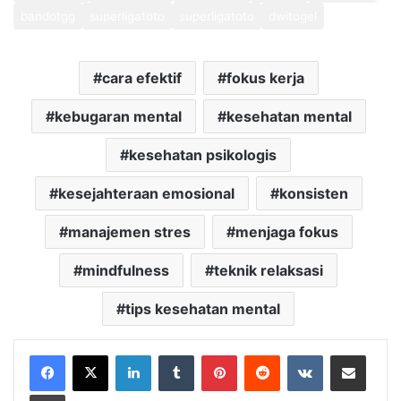
bandotgg
superligatoto
superligatoto
dwitogel
cara efektif
fokus kerja
kebugaran mental
kesehatan mental
kesehatan psikologis
kesejahteraan emosional
konsisten
manajemen stres
menjaga fokus
mindfulness
teknik relaksasi
tips kesehatan mental
LinkedIn
Tumblr
Pinterest
Reddit
VKontakte
Share via Email
Print