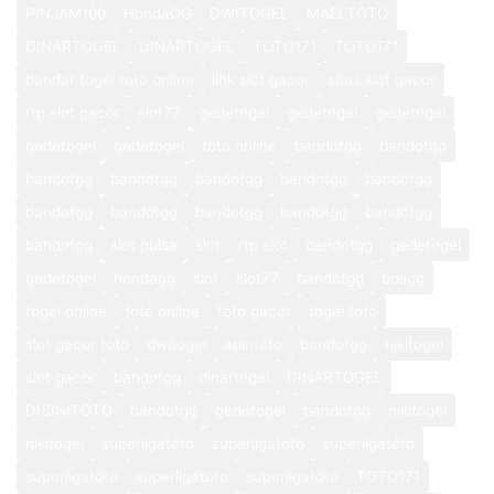
PINJAM100
HondaGG
DWITOGEL
MAELTOTO
DINARTOGEL
DINARTOGEL
TOTO171
TOTO171
bandar togel toto online
link slot gacor
situs slot gacor
rtp slot gacor
slot77
gedetogel
gedetogel
gedetogel
gedetogel
gedetogel
toto online
bandotgg
bandotgg
bandotgg
bandotgg
bandotgg
bandotgg
bandotgg
bandotgg
bandotgg
bandotgg
bandotgg
bandotgg
bandotgg
slot pulsa
slot
rtp slot
bandotgg
gedetogel
gedetogel
hondagg
slot
slot77
bandotgg
bosgg
togel online
toto online
toto gacor
togel toto
slot gacor toto
dwitogel
apintoto
bandotgg
nikitogel
slot gacor
bandotgg
dinartogel
DINARTOGEL
DISINITOTO
bandotgg
gedetogel
bandotgg
nikitogel
nikitogel
superligatoto
superligatoto
superligatoto
superligatoto
superligatoto
superligatoto
TOTO171