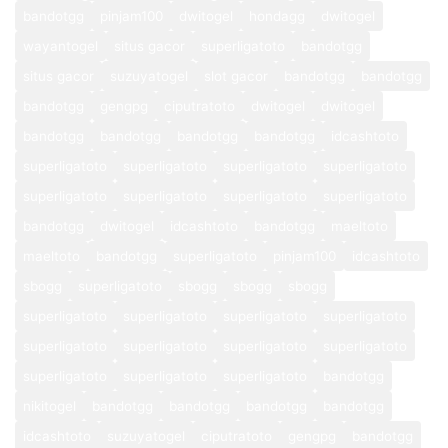
bandotgg
pinjam100
dwitogel
hondagg
dwitogel
wayantogel
situs gacor
superligatoto
bandotgg
situs gacor
suzuyatogel
slot gacor
bandotgg
bandotgg
bandotgg
gengpg
ciputratoto
dwitogel
dwitogel
bandotgg
bandotgg
bandotgg
bandotgg
idcashtoto
superligatoto
superligatoto
superligatoto
superligatoto
superligatoto
superligatoto
superligatoto
superligatoto
bandotgg
dwitogel
idcashtoto
bandotgg
maeltoto
maeltoto
bandotgg
superligatoto
pinjam100
idcashtoto
sbogg
superligatoto
sbogg
sbogg
sbogg
superligatoto
superligatoto
superligatoto
superligatoto
superligatoto
superligatoto
superligatoto
superligatoto
superligatoto
superligatoto
superligatoto
bandotgg
nikitogel
bandotgg
bandotgg
bandotgg
bandotgg
idcashtoto
suzuyatogel
ciputratoto
gengpg
bandotgg