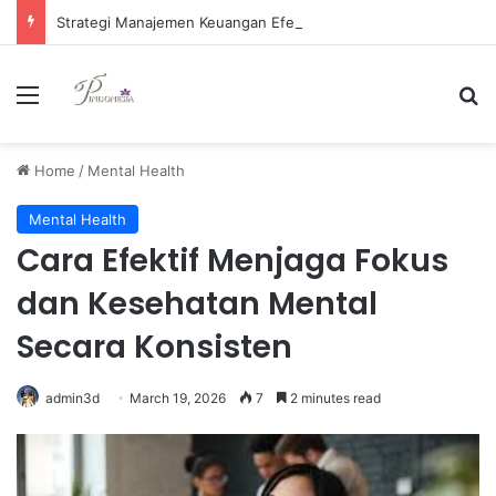
Strategi Manajemen Keuangan Efektif untuk Unggul di Industri E-commerce yang Kompetitif
Menu
Se
Home
/
Mental Health
Mental Health
Cara Efektif Menjaga Fokus
dan Kesehatan Mental
Secara Konsisten
admin3d
March 19, 2026
7
2 minutes read