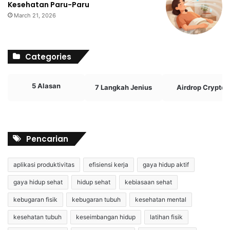
Kesehatan Paru-Paru
March 21, 2026
Categories
5 Alasan
7 Langkah Jenius
Airdrop Crypto
Pencarian
aplikasi produktivitas
efisiensi kerja
gaya hidup aktif
gaya hidup sehat
hidup sehat
kebiasaan sehat
kebugaran fisik
kebugaran tubuh
kesehatan mental
kesehatan tubuh
keseimbangan hidup
latihan fisik