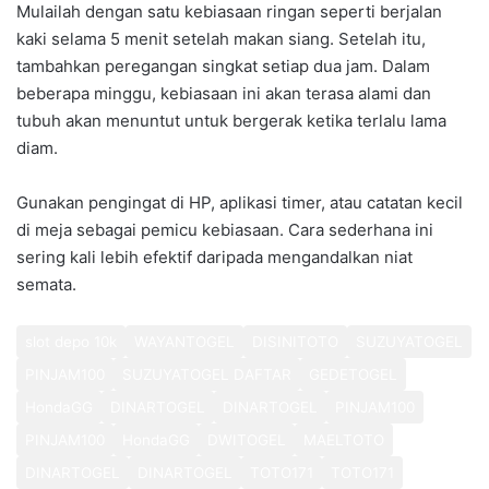
Mulailah dengan satu kebiasaan ringan seperti berjalan
kaki selama 5 menit setelah makan siang. Setelah itu,
tambahkan peregangan singkat setiap dua jam. Dalam
beberapa minggu, kebiasaan ini akan terasa alami dan
tubuh akan menuntut untuk bergerak ketika terlalu lama
diam.
Gunakan pengingat di HP, aplikasi timer, atau catatan kecil
di meja sebagai pemicu kebiasaan. Cara sederhana ini
sering kali lebih efektif daripada mengandalkan niat
semata.
slot depo 10k
WAYANTOGEL
DISINITOTO
SUZUYATOGEL
PINJAM100
SUZUYATOGEL DAFTAR
GEDETOGEL
HondaGG
DINARTOGEL
DINARTOGEL
PINJAM100
PINJAM100
HondaGG
DWITOGEL
MAELTOTO
DINARTOGEL
DINARTOGEL
TOTO171
TOTO171