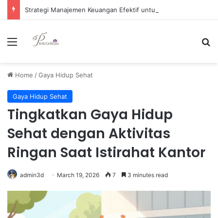
Strategi Manajemen Keuangan Efektif untuk Unggul di Industri E-commerce yang Kompetitif
Menu
Se
Home
/
Gaya Hidup Sehat
Gaya Hidup Sehat
Tingkatkan Gaya Hidup
Sehat dengan Aktivitas
Ringan Saat Istirahat Kantor
admin3d
March 19, 2026
7
3 minutes read