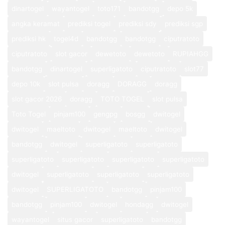
dinartogel
wayantogel
toto171
bandotgg
depo 5k
angka keramat
prediksi togel
prediksi sdy
prediksi sgp
prediksi hk
togel4d
bandotgg
bandotgg
ciputratoto
ciputratoto
slot gacor
dewetoto
dewetoto
RUPIAHGG
bandotgg
dinartogel
superligatoto
ciputratoto
slot77
depo 10k
slot pulsa
doragg
DORAGG
doragg
slot gacor 2026
doragg
TOTO TOGEL
slot pulsa
Toto Togel
pinjam100
gengpg
bosgg
dwitogel
dwitogel
maeltoto
dwitogel
maeltoto
dwitogel
bandotgg
dwitogel
superligatoto
superligatoto
superligatoto
superligatoto
superligatoto
superligatoto
dwitogel
superligatoto
superligatoto
superligatoto
dwitogel
SUPERLIGATOTO
bandotgg
pinjam100
bandotgg
pinjam100
dwitogel
hondagg
dwitogel
wayantogel
situs gacor
superligatoto
bandotgg