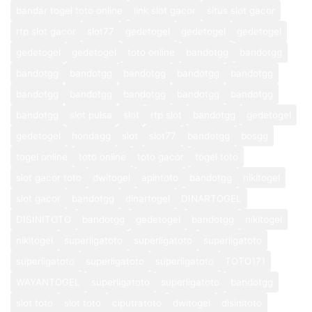
bandar togel toto online
link slot gacor
situs slot gacor
rtp slot gacor
slot77
gedetogel
gedetogel
gedetogel
gedetogel
gedetogel
toto online
bandotgg
bandotgg
bandotgg
bandotgg
bandotgg
bandotgg
bandotgg
bandotgg
bandotgg
bandotgg
bandotgg
bandotgg
bandotgg
slot pulsa
slot
rtp slot
bandotgg
gedetogel
gedetogel
hondagg
slot
slot77
bandotgg
bosgg
togel online
toto online
toto gacor
togel toto
slot gacor toto
dwitogel
apintoto
bandotgg
nikitogel
slot gacor
bandotgg
dinartogel
DINARTOGEL
DISINITOTO
bandotgg
gedetogel
bandotgg
nikitogel
nikitogel
superligatoto
superligatoto
superligatoto
superligatoto
superligatoto
superligatoto
TOTO171
WAYANTOGEL
superligatoto
superligatoto
bandotgg
slot toto
slot toto
ciputratoto
dwitogel
disinitoto