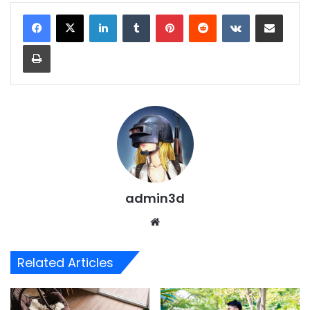
LinkedIn
Tumblr
Pinterest
Reddit
VKontakte
Share via Email
Print
admin3d
Website
Related Articles