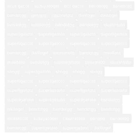
situs gacor
suzuyatogel
slot gacor
bandotgg
bandotgg
bandotgg
gengpg
ciputratoto
dwitogel
dwitogel
bandotgg
bandotgg
bandotgg
bandotgg
idcashtoto
superligatoto
superligatoto
superligatoto
superligatoto
superligatoto
superligatoto
superligatoto
superligatoto
bandotgg
dwitogel
idcashtoto
bandotgg
maeltoto
maeltoto
bandotgg
superligatoto
pinjam100
idcashtoto
sbogg
superligatoto
sbogg
sbogg
sbogg
superligatoto
superligatoto
superligatoto
superligatoto
superligatoto
superligatoto
superligatoto
superligatoto
superligatoto
superligatoto
superligatoto
bandotgg
nikitogel
bandotgg
bandotgg
bandotgg
bandotgg
idcashtoto
suzuyatogel
ciputratoto
gengpg
bandotgg
bandotgg
superligatoto
superligatoto
dwitogel