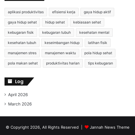
aplikasi produktivitas
efisiensi kerja
gaya hidup aktif
gaya hidup sehat
hidup sehat
kebiasaan sehat
kebugaran fisik
kebugaran tubuh
kesehatan mental
kesehatan tubuh
keseimbangan hidup
latihan fisik
manajemen stres
manajemen waktu
pola hidup sehat
pola makan sehat
produktivitas harian
tips kebugaran
Log
April 2026
March 2026
© Copyright 2026, All Rights Reserved |
Jannah News Theme