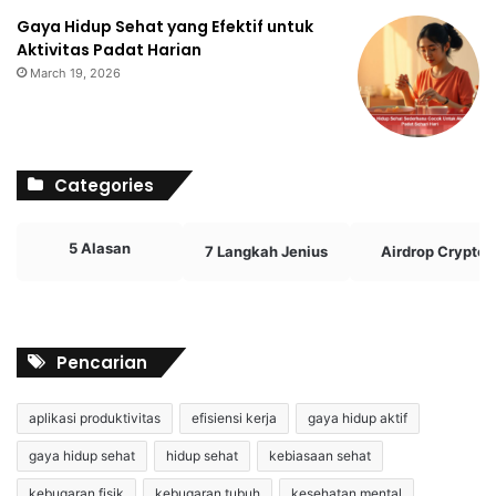
Gaya Hidup Sehat yang Efektif untuk
Aktivitas Padat Harian
March 19, 2026
Categories
5 Alasan
7 Langkah Jenius
Airdrop Crypto
Pencarian
aplikasi produktivitas
efisiensi kerja
gaya hidup aktif
gaya hidup sehat
hidup sehat
kebiasaan sehat
kebugaran fisik
kebugaran tubuh
kesehatan mental