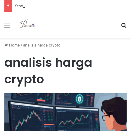
Strategi Manajemen Keuangan Efektif untuk Unggul di Industri E-commerce yang Kompetitif
Menu
Se
Home
/
analisis harga crypto
analisis harga
crypto