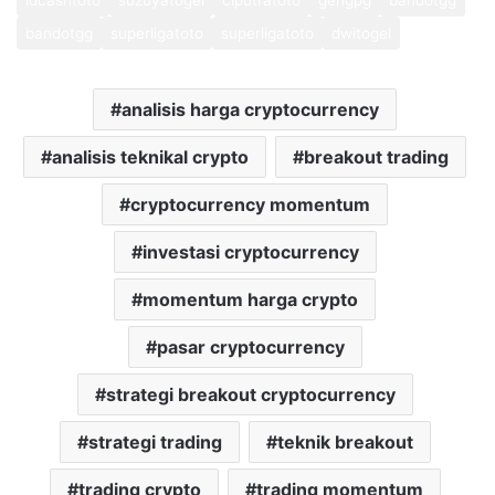
idcashtoto
suzuyatogel
ciputratoto
gengpg
bandotgg
bandotgg
superligatoto
superligatoto
dwitogel
analisis harga cryptocurrency
analisis teknikal crypto
breakout trading
cryptocurrency momentum
investasi cryptocurrency
momentum harga crypto
pasar cryptocurrency
strategi breakout cryptocurrency
strategi trading
teknik breakout
trading crypto
trading momentum