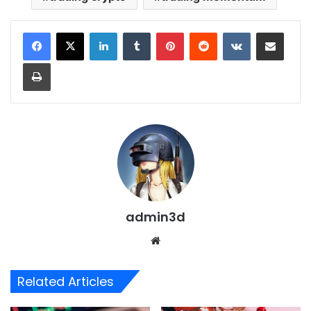
LinkedIn
Tumblr
Pinterest
Reddit
VKontakte
Share via Email
Print
admin3d
Website
Related Articles