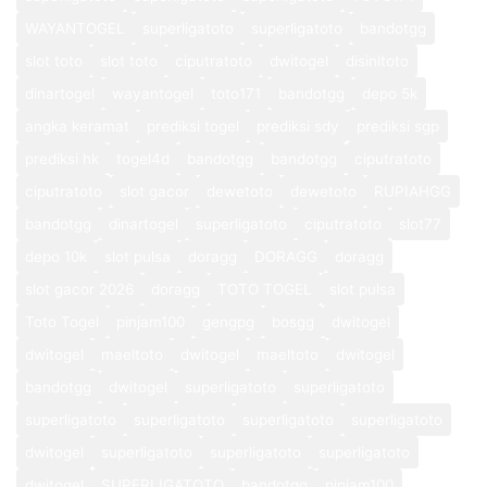
WAYANTOGEL
superligatoto
superligatoto
bandotgg
slot toto
slot toto
ciputratoto
dwitogel
disinitoto
dinartogel
wayantogel
toto171
bandotgg
depo 5k
angka keramat
prediksi togel
prediksi sdy
prediksi sgp
prediksi hk
togel4d
bandotgg
bandotgg
ciputratoto
ciputratoto
slot gacor
dewetoto
dewetoto
RUPIAHGG
bandotgg
dinartogel
superligatoto
ciputratoto
slot77
depo 10k
slot pulsa
doragg
DORAGG
doragg
slot gacor 2026
doragg
TOTO TOGEL
slot pulsa
Toto Togel
pinjam100
gengpg
bosgg
dwitogel
dwitogel
maeltoto
dwitogel
maeltoto
dwitogel
bandotgg
dwitogel
superligatoto
superligatoto
superligatoto
superligatoto
superligatoto
superligatoto
dwitogel
superligatoto
superligatoto
superligatoto
dwitogel
SUPERLIGATOTO
bandotgg
pinjam100