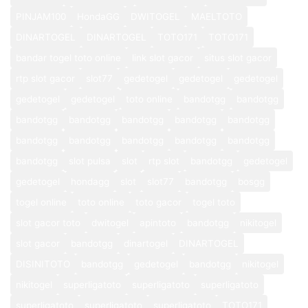
PINJAM100
HondaGG
DWITOGEL
MAELTOTO
DINARTOGEL
DINARTOGEL
TOTO171
TOTO171
bandar togel toto online
link slot gacor
situs slot gacor
rtp slot gacor
slot77
gedetogel
gedetogel
gedetogel
gedetogel
gedetogel
toto online
bandotgg
bandotgg
bandotgg
bandotgg
bandotgg
bandotgg
bandotgg
bandotgg
bandotgg
bandotgg
bandotgg
bandotgg
bandotgg
slot pulsa
slot
rtp slot
bandotgg
gedetogel
gedetogel
hondagg
slot
slot77
bandotgg
bosgg
togel online
toto online
toto gacor
togel toto
slot gacor toto
dwitogel
apintoto
bandotgg
nikitogel
slot gacor
bandotgg
dinartogel
DINARTOGEL
DISINITOTO
bandotgg
gedetogel
bandotgg
nikitogel
nikitogel
superligatoto
superligatoto
superligatoto
superligatoto
superligatoto
superligatoto
TOTO171