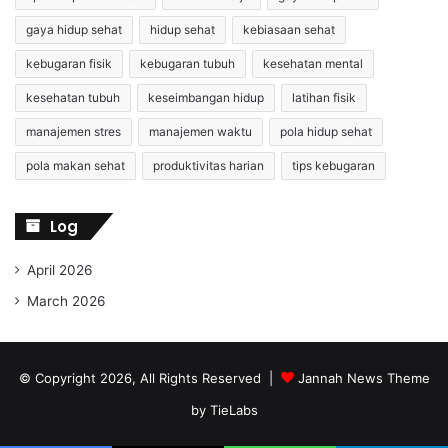
gaya hidup sehat
hidup sehat
kebiasaan sehat
kebugaran fisik
kebugaran tubuh
kesehatan mental
kesehatan tubuh
keseimbangan hidup
latihan fisik
manajemen stres
manajemen waktu
pola hidup sehat
pola makan sehat
produktivitas harian
tips kebugaran
Log
April 2026
March 2026
© Copyright 2026, All Rights Reserved |
Jannah News Theme
by TieLabs