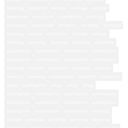
bandotgg
pinjam100
dwitogel
hondagg
dwitogel
wayantogel
situs gacor
superligatoto
bandotgg
situs gacor
suzuyatogel
slot gacor
bandotgg
bandotgg
bandotgg
gengpg
ciputratoto
dwitogel
dwitogel
bandotgg
bandotgg
bandotgg
bandotgg
idcashtoto
superligatoto
superligatoto
superligatoto
superligatoto
superligatoto
superligatoto
superligatoto
superligatoto
bandotgg
dwitogel
idcashtoto
bandotgg
maeltoto
maeltoto
bandotgg
superligatoto
pinjam100
idcashtoto
sbogg
superligatoto
sbogg
sbogg
sbogg
superligatoto
superligatoto
superligatoto
superligatoto
superligatoto
superligatoto
superligatoto
superligatoto
superligatoto
superligatoto
superligatoto
bandotgg
nikitogel
bandotgg
bandotgg
bandotgg
bandotgg