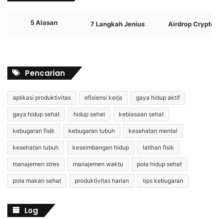
5 Alasan
7 Langkah Jenius
Airdrop Crypto
Pencarian
aplikasi produktivitas
efisiensi kerja
gaya hidup aktif
gaya hidup sehat
hidup sehat
kebiasaan sehat
kebugaran fisik
kebugaran tubuh
kesehatan mental
kesehatan tubuh
keseimbangan hidup
latihan fisik
manajemen stres
manajemen waktu
pola hidup sehat
pola makan sehat
produktivitas harian
tips kebugaran
Log