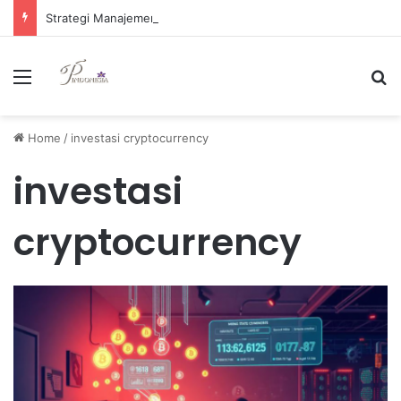
Strategi Manajemen Keuangan Efektif untuk Unggul di Industri E-commerce yang Kompetitif
Menu
Se
Home
/
investasi cryptocurrency
investasi
cryptocurrency