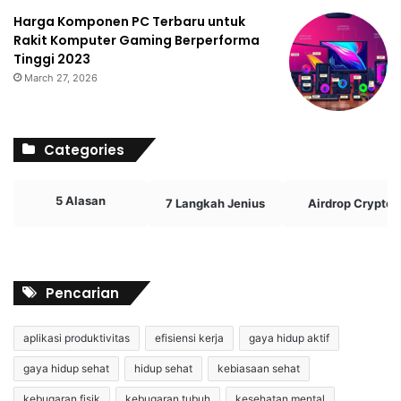
Harga Komponen PC Terbaru untuk
Rakit Komputer Gaming Berperforma
Tinggi 2023
March 27, 2026
Categories
5 Alasan
7 Langkah Jenius
Airdrop Crypto
Pencarian
aplikasi produktivitas
efisiensi kerja
gaya hidup aktif
gaya hidup sehat
hidup sehat
kebiasaan sehat
kebugaran fisik
kebugaran tubuh
kesehatan mental