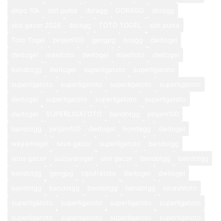
depo 10k
slot pulsa
doragg
DORAGG
doragg
slot gacor 2026
doragg
TOTO TOGEL
slot pulsa
Toto Togel
pinjam100
gengpg
bosgg
dwitogel
dwitogel
maeltoto
dwitogel
maeltoto
dwitogel
bandotgg
dwitogel
superligatoto
superligatoto
superligatoto
superligatoto
superligatoto
superligatoto
dwitogel
superligatoto
superligatoto
superligatoto
dwitogel
SUPERLIGATOTO
bandotgg
pinjam100
bandotgg
pinjam100
dwitogel
hondagg
dwitogel
wayantogel
situs gacor
superligatoto
bandotgg
situs gacor
suzuyatogel
slot gacor
bandotgg
bandotgg
bandotgg
gengpg
ciputratoto
dwitogel
dwitogel
bandotgg
bandotgg
bandotgg
bandotgg
idcashtoto
superligatoto
superligatoto
superligatoto
superligatoto
superligatoto
superligatoto
superligatoto
superligatoto