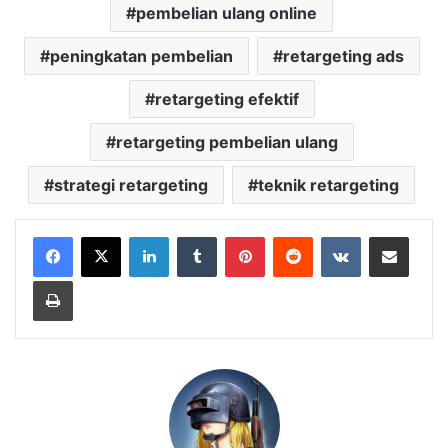
pembelian ulang online
peningkatan pembelian
retargeting ads
retargeting efektif
retargeting pembelian ulang
strategi retargeting
teknik retargeting
LinkedIn
Tumblr
Pinterest
Reddit
VKontakte
Share via Email
Print