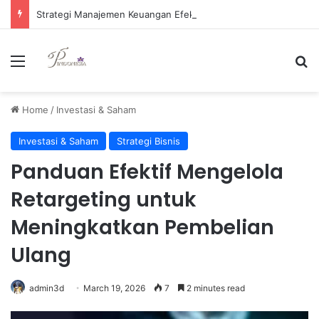
Strategi Manajemen Keuangan Efektif untuk Unggul di Industri E-commerce yang Kompetitif
Menu
Se
Home
/
Investasi & Saham
Investasi & Saham
Strategi Bisnis
Panduan Efektif Mengelola
Retargeting untuk
Meningkatkan Pembelian
Ulang
admin3d
March 19, 2026
7
2 minutes read