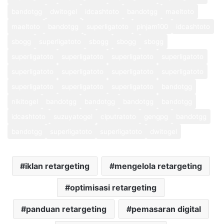
bandotgg
dwitogel
idcashtoto
bandotgg
maeltoto
maeltoto
bandotgg
superligatoto
pinjam100
idcashtoto
sbogg
superligatoto
sbogg
sbogg
sbogg
superligatoto
superligatoto
superligatoto
superligatoto
superligatoto
superligatoto
superligatoto
superligatoto
superligatoto
superligatoto
superligatoto
bandotgg
nikitogel
bandotgg
bandotgg
bandotgg
bandotgg
idcashtoto
suzuyatogel
ciputratoto
gengpg
bandotgg
bandotgg
superligatoto
superligatoto
dwitogel
iklan retargeting
mengelola retargeting
optimisasi retargeting
panduan retargeting
pemasaran digital