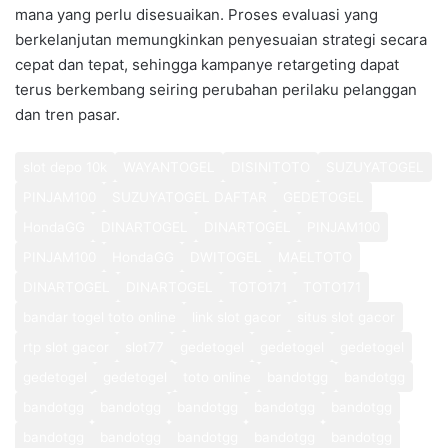
mana yang perlu disesuaikan. Proses evaluasi yang
berkelanjutan memungkinkan penyesuaian strategi secara
cepat dan tepat, sehingga kampanye retargeting dapat
terus berkembang seiring perubahan perilaku pelanggan
dan tren pasar.
slot depo 10k
WAYANTOGEL
DISINITOTO
SUZUYATOGEL
PINJAM100
SUZUYATOGEL DAFTAR
GEDETOGEL
HondaGG
DINARTOGEL
DINARTOGEL
PINJAM100
PINJAM100
HondaGG
DWITOGEL
MAELTOTO
DINARTOGEL
DINARTOGEL
TOTO171
TOTO171
bandar togel toto online
link slot gacor
situs slot gacor
rtp slot gacor
slot77
gedetogel
gedetogel
gedetogel
gedetogel
gedetogel
toto online
bandotgg
bandotgg
bandotgg
bandotgg
bandotgg
bandotgg
bandotgg
bandotgg
bandotgg
bandotgg
bandotgg
bandotgg