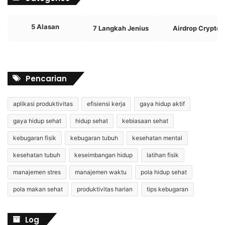
5 Alasan
7 Langkah Jenius
Airdrop Crypto
Pencarian
aplikasi produktivitas
efisiensi kerja
gaya hidup aktif
gaya hidup sehat
hidup sehat
kebiasaan sehat
kebugaran fisik
kebugaran tubuh
kesehatan mental
kesehatan tubuh
keseimbangan hidup
latihan fisik
manajemen stres
manajemen waktu
pola hidup sehat
pola makan sehat
produktivitas harian
tips kebugaran
Log