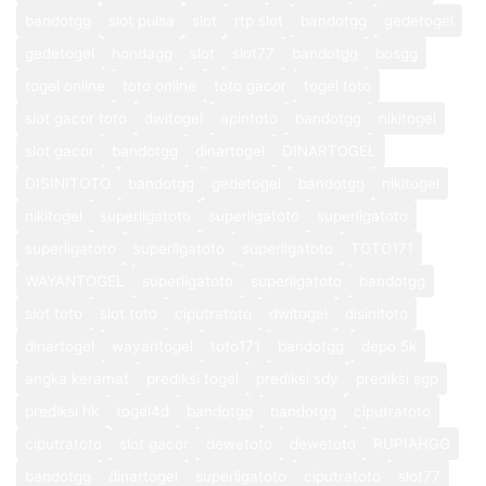
bandotgg
slot pulsa
slot
rtp slot
bandotgg
gedetogel
gedetogel
hondagg
slot
slot77
bandotgg
bosgg
togel online
toto online
toto gacor
togel toto
slot gacor toto
dwitogel
apintoto
bandotgg
nikitogel
slot gacor
bandotgg
dinartogel
DINARTOGEL
DISINITOTO
bandotgg
gedetogel
bandotgg
nikitogel
nikitogel
superligatoto
superligatoto
superligatoto
superligatoto
superligatoto
superligatoto
TOTO171
WAYANTOGEL
superligatoto
superligatoto
bandotgg
slot toto
slot toto
ciputratoto
dwitogel
disinitoto
dinartogel
wayantogel
toto171
bandotgg
depo 5k
angka keramat
prediksi togel
prediksi sdy
prediksi sgp
prediksi hk
togel4d
bandotgg
bandotgg
ciputratoto
ciputratoto
slot gacor
dewetoto
dewetoto
RUPIAHGG
bandotgg
dinartogel
superligatoto
ciputratoto
slot77