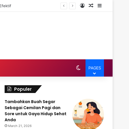
Log In
Random Article
Sidebar
fektif
Switch skin
PAGES
Populer
Tambahkan Buah Segar
Sebagai Cemilan Pagi dan
Sore untuk Gaya Hidup Sehat
Anda
March 21, 2026