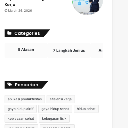
Kerja
March 26, 2026
Categories
5 Alasan
7 Langkah Jenius
Airdrop Crypto
Pencarian
aplikasi produktivitas
efisiensi kerja
gaya hidup aktif
gaya hidup sehat
hidup sehat
kebiasaan sehat
kebugaran fisik