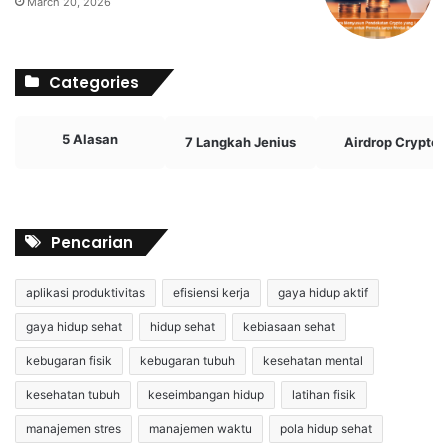
March 20, 2026
Categories
5 Alasan
7 Langkah Jenius
Airdrop Crypto
Pencarian
aplikasi produktivitas
efisiensi kerja
gaya hidup aktif
gaya hidup sehat
hidup sehat
kebiasaan sehat
kebugaran fisik
kebugaran tubuh
kesehatan mental
kesehatan tubuh
keseimbangan hidup
latihan fisik
manajemen stres
manajemen waktu
pola hidup sehat